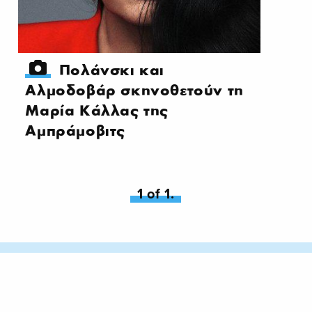
Πολάνσκι και
Αλμοδοβάρ σκηνοθετούν τη
Μαρία Κάλλας της
Αμπράμοβιτς
You're on page
1 of 1.