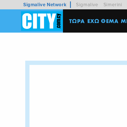
Sigmalive Network
Sigmalive
Simerini
ΤΩΡΑ
ΕΧΩ ΘΕΜΑ
M