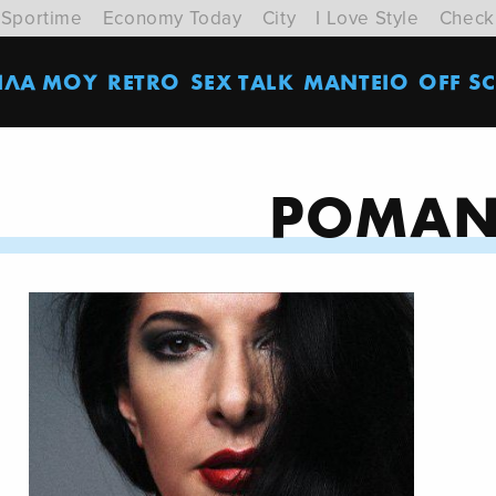
Sportime
Economy Today
City
I Love Style
Check
ΙΛΑ ΜΟΥ
RETRO
SEX TALK
ΜΑΝΤΕΙΟ
OFF SC
ΡΟΜΑΝ