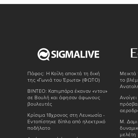
Πάφος: Η Κοίλη αποκτά τη δική
Μεικτά 
της «Γωνιά του Έρωτα» (ΦΩΤΟ)
το βλέμ
Ανατολ
ΒΙΝΤΕΟ: Καπιμπάρα έκαναν «ντου»
σε Βουλή και άφησαν άφωνους
Ανοίγει
βουλευτές
πρόσβασ
αεροδρ
Κρίσιμα 18χρονος στη Λευκωσία -
Εντοπίστηκε δίπλα από ηλεκτρικό
Μ. Δαμι
ποδήλατο
δυναμικ
μελέτη