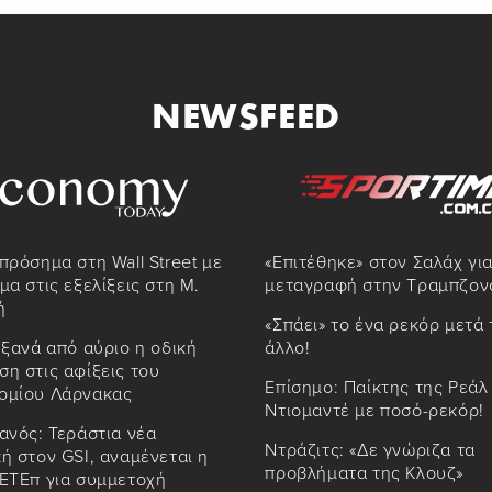
NEWSFEED
πρόσημα στη Wall Street με
«Επιτέθηκε» στον Σαλάχ για
μα στις εξελίξεις στη Μ.
μεταγραφή στην Τραμπζον
ή
«Σπάει» το ένα ρεκόρ μετά 
 ξανά από αύριο η οδική
άλλο!
η στις αφίξεις του
Επίσημο: Παίκτης της Ρεάλ
ομίου Λάρνακας
Ντιομαντέ με ποσό-ρεκόρ!
ανός: Τεράστια νέα
Ντράζιτς: «Δε γνώριζα τα
ή στον GSI, αναμένεται η
προβλήματα της Κλουζ»
 ΕΤΕπ για συμμετοχή