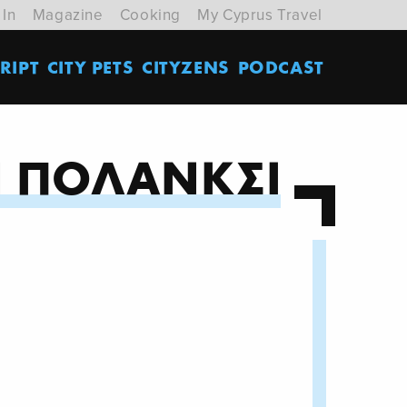
 In
Magazine
Cooking
My Cyprus Travel
RIPT
CITY PETS
CITYZENS
PODCAST
 ΠΟΛΑΝΚΣΙ