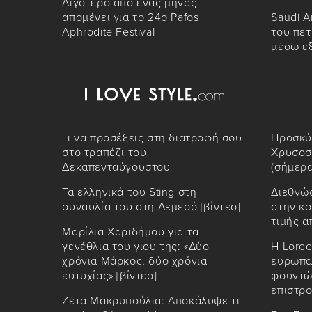
Λιγότερο από ένας μήνας
απομένει για το 24ο Pafos
Saudi A
Aphrodite Festival
του πετ
μέσω ε
Τι να προσέξεις στη διατροφή σου
Προσκύ
στο τραπέζι του
Χρυσοσ
Δεκαπενταύγουστου
(σήμερα
Τα ελληνικά του Sting στη
Διεθνώ
συναυλία του στη Λεμεσό [βίντεο]
στην κο
τιμής α
Μαρίλια Χαριδήμου για τα
γενέθλια του γιου της: «Δύο
Η Loree
χρόνια Μάρκος, δύο χρόνια
ευρωπαϊ
ευτυχίας» [βίντεο]
φουντώ
επιστρο
Ζέτα Μακρυπούλια: Αποκάλυψε τι