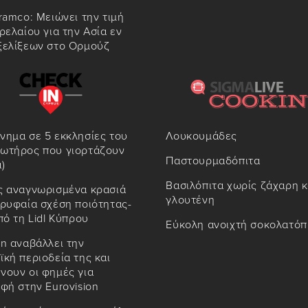
ramco: Μειώνει την τιμή
ρελαίου για την Ασία εν
ξελίξεων στο Ορμούζ
νημα σε 5 εκκλησίες του
Λουκουμάδες
ωτήρος που γιορτάζουν
Παστουρμαδόπιτα
)
Βασιλόπιτα χωρίς ζάχαρη κ
ς αναγνωρισμένα κρασιά
γλουτένη
ρυφαία σχέση ποιότητας-
πό τη Lidl Κύπρου
Εύκολη ανοιχτή σοκολατόπ
n αναβάλλει την
κή περιοδεία της και
νουν οι φημές για
φή στην Eurovision