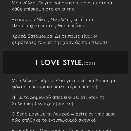
Μαρινέλλα: Οι γιατροί απαγορεύουν αυστηρά
κάθε επίσκεψη στο σπίτι της
Ξέσπασε ο Νίκος Νικόλιζας κατά του
Πλούταρχου και της Θεοδωρίδου
Χρυσά Βατόμουρα: Δείτε ποιες είναι οι
χειρότερες ταινίες της χρονιάς που πέρασε
Μαριλένη Σταύρου: Οικογενειακή απόδραση με
φόντο το κυπριακό καλοκαίρι [εικόνες]
Η Γιώτα Δαμιανού αποδεικνύει ότι «σαν τη
Χαλκιδική δεν έχει» [βίντεο]
Ο Sting μάγεψε τη Λεμεσό – Δείτε σε timelapse
πώς στήθηκε το εντυπωσιακό σκηνικό
Ευριπίδου – Μιχόπουλος: Ο νέος προορισμός