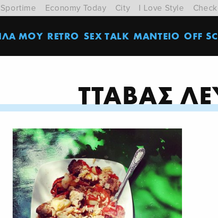
Sportime
Economy Today
City
I Love Style
Check
ΙΛΑ ΜΟΥ
RETRO
SEX TALK
ΜΑΝΤΕΙΟ
OFF SC
ΤΤΑΒΑΣ ΛΕ