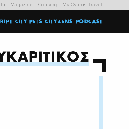
 In
Magazine
Cooking
My Cyprus Travel
RIPT
CITY PETS
CITYZENS
PODCAST
ΥΚΑΡΙΤΙΚΟΣ