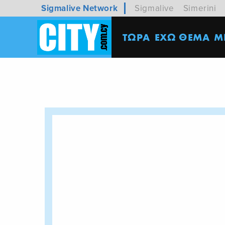
Sigmalive Network
Sigmalive
Simerini
ΤΩΡΑ
ΕΧΩ ΘΕΜΑ
M