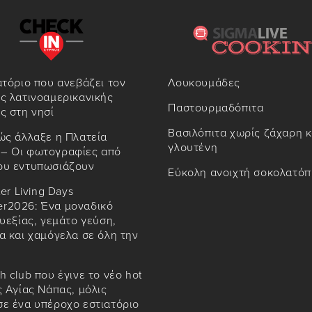
ατόριο που ανεβάζει τον
Λουκουμάδες
ς λατινοαμερικανικής
Παστουρμαδόπιτα
ς στη νησί
Βασιλόπιτα χωρίς ζάχαρη κ
ώς άλλαξε η Πλατεία
γλουτένη
– Οι φωτογραφίες από
ου εντυπωσιάζουν
Εύκολη ανοιχτή σοκολατόπ
ter Living Days
r2026: Ένα μοναδικό
ευεξίας, γεμάτο γεύση,
α και χαμόγελα σε όλη την
h club που έγινε το νέο hot
ς Αγίας Νάπας, μόλις
ε ένα υπέροχο εστιατόριο