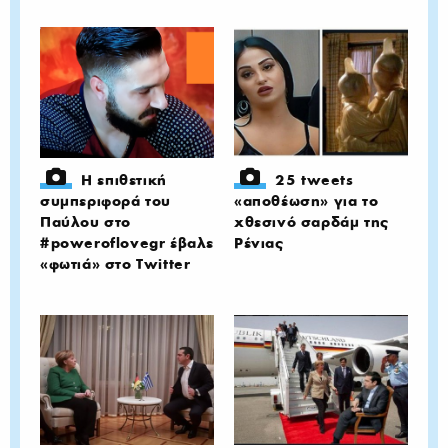
Η επιθετική
25 tweets
συμπεριφορά του
«αποθέωση» για το
Παύλου στο
χθεσινό σαρδάμ της
#poweroflovegr έβαλε
Ρένιας
«φωτιά» στο Twitter