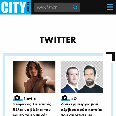
TWITTER
Γιατί ο
«Ο
Στέφανος Τσιτσιπάς
Ζούκερμπεργκ μού
θέλει να βλέπει τον
σέρβιρε κρύο κατσίκι
εαυτό του γυμνό;
που σκότωσε με