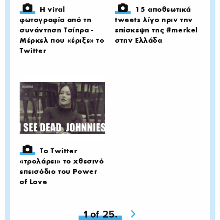
H viral
15 αποθεωτικά
φωτογραφία από τη
tweets λίγο πριν την
συνάντηση Τσίπρα -
επίσκεψη της #merkel
Μέρκελ που «έριξε» το
στην Ελλάδα
Twitter
Το Twitter
«τρολάρει» το χθεσινό
επεισόδιο του Power
of Love
You're on page
1 of 25.
Next page