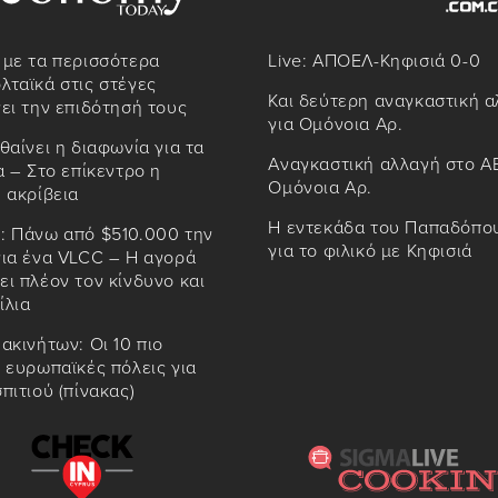
 με τα περισσότερα
Live: ΑΠΟΕΛ-Κηφισιά 0-0
ταϊκά στις στέγες
Και δεύτερη αναγκαστική 
ει την επιδότησή τους
για Ομόνοια Αρ.
θαίνει η διαφωνία για τα
Αναγκαστική αλλαγή στο Α
α – Στο επίκεντρο η
Ομόνοια Αρ.
 ακρίβεια
Η εντεκάδα του Παπαδόπο
: Πάνω από $510.000 την
για το φιλικό με Κηφισιά
για ένα VLCC – Η αγορά
ι πλέον τον κίνδυνο και
ίλια
ακινήτων: Οι 10 πιο
 ευρωπαϊκές πόλεις για
πιτιού (πίνακας)