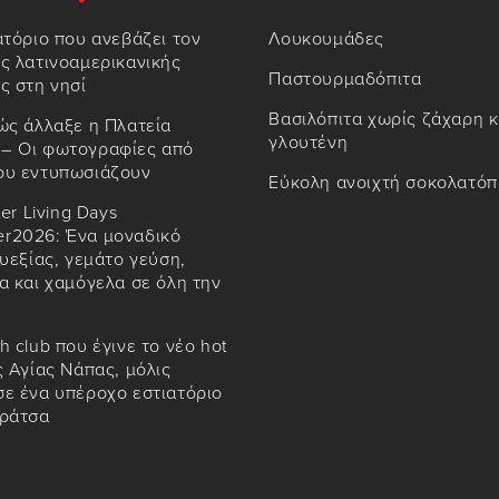
ατόριο που ανεβάζει τον
Λουκουμάδες
ς λατινοαμερικανικής
Παστουρμαδόπιτα
ς στη νησί
Βασιλόπιτα χωρίς ζάχαρη κ
ώς άλλαξε η Πλατεία
γλουτένη
– Οι φωτογραφίες από
ου εντυπωσιάζουν
Εύκολη ανοιχτή σοκολατόπ
ter Living Days
r2026: Ένα μοναδικό
ευεξίας, γεμάτο γεύση,
α και χαμόγελα σε όλη την
h club που έγινε το νέο hot
ς Αγίας Νάπας, μόλις
ε ένα υπέροχο εστιατόριο
αράτσα