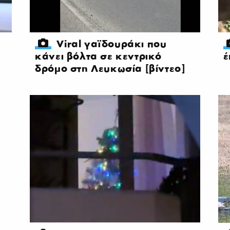
Viral γαϊδουράκι που
κάνει βόλτα σε κεντρικό
έ
δρόμο στη Λευκωσία [βίντεο]