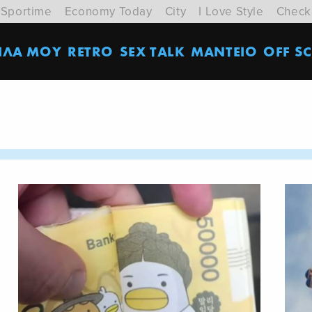
Sportime
Economy Today
City
I Love Style
Check
ΙΛΑ ΜΟΥ
RETRO
SEX TALK
ΜΑΝΤΕΙΟ
OFF SC