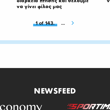
διάρκεια πτήσης και θέλουμε
ν
να γίνει φίλος μας
You're on page
1 of 143.
Next page
NEWSFEED