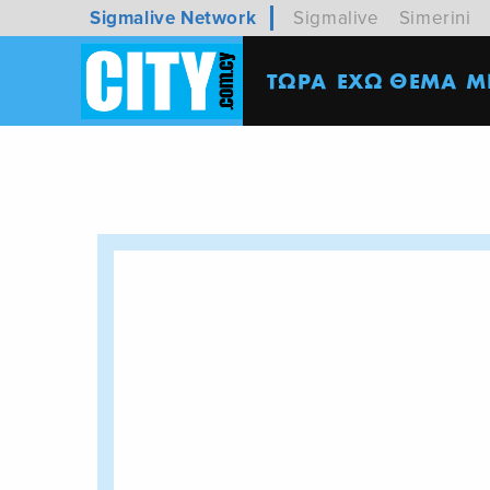
Sigmalive Network
Sigmalive
Simerini
ΤΩΡΑ
ΕΧΩ ΘΕΜΑ
M