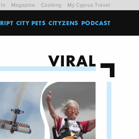
 In
Magazine
Cooking
My Cyprus Travel
RIPT
CITY PETS
CITYZENS
PODCAST
VIRAL