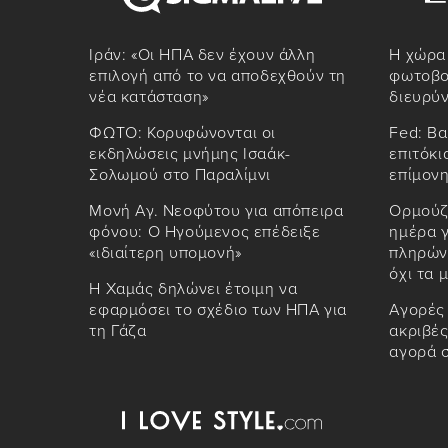
Ιράν: «Οι ΗΠΑ δεν έχουν άλλη
Η χώρα
επιλογή από το να αποδεχθούν τη
φωτοβολ
νέα κατάσταση»
διευρύν
ΦΩΤΟ: Κορυφώνονται οι
Fed: Βα
εκδηλώσεις μνήμης Ισαάκ-
επιτόκι
Σολωμού στο Παραλίμνι
επίμονη
Μονή Αγ. Νεοφύτου για απόπειρα
Ορμούζ
φόνου: Ο Ηγούμενος επέδειξε
ημέρα 
«ιδιαίτερη υπομονή»
πληρώνε
όχι τα μ
Η Χαμάς δηλώνει έτοιμη να
εφαρμόσει το σχέδιο των ΗΠΑ για
Αγορές 
τη Γάζα
ακριβές
αγορά σ