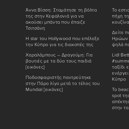
Άννα Βίσση: Σταμάτησε τη βόλτα
Το εστι
της στην Κεφαλονιά για να
πήχη τη
ακούσει μπάντα που έπαιζε
κουζίνα
Τσιτσάνη
Δείτε π
Η star του Hollywood που επέλεξε
Ηρώων 
την Κύπρο για τις διακοπές της
ψηλά π
Χαραλάμπους – Δραγούμη: Για
Lidl Bet
βουτιές με τα δύο τους παιδιά
#summe
[εικόνες]
ταξίδι 
ενέργει
Ποδοσφαιριστής παντρεύτηκε
Κύπρο
στην Πάρο λίγο μετά το τέλος του
Mundial [εικόνες]
Το beac
spot τη
απέκτησ
στην τ