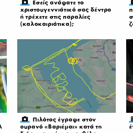
Εσείς ανάψατε το
χριστουγεννιάτικό σας δέντρο
π
ή τρέχετε στις παραλίες
σ
(καλοκαιριάτικα);
Πιλότος έγραψε στον
λ
ουρανό «Βαριέμαι» κατά τη
έ