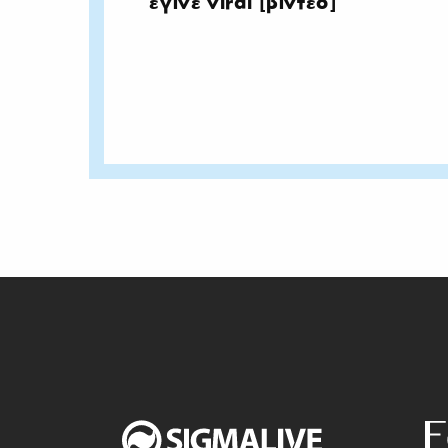
έγινε viral [βίντεο]