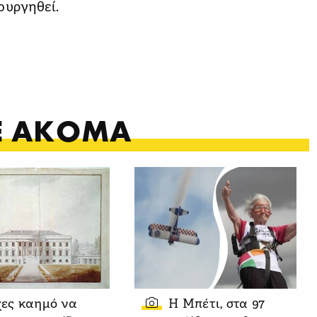
ουργηθεί.
ΤΕ ΑΚΟΜΑ
χες καημό να
Η Μπέτι, στα 97