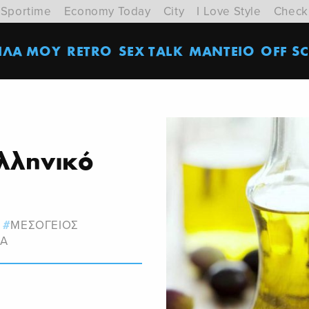
Sportime
Economy Today
City
I Love Style
Check
ΙΛΑ ΜΟΥ
RETRO
SEX TALK
ΜΑΝΤΕΙΟ
OFF SC
ελληνικό
ΜΕΣΟΓΕΙΟΣ
Α