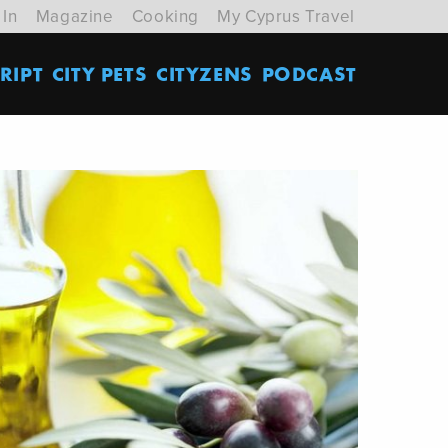
 In
Magazine
Cooking
My Cyprus Travel
RIPT
CITY PETS
CITYZENS
PODCAST