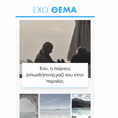
ΘΕΜΑ
ΕΧΩ
Εσύ, τι παίρνεις
(οπωσδήποτε) μαζί σου στην
παραλία;