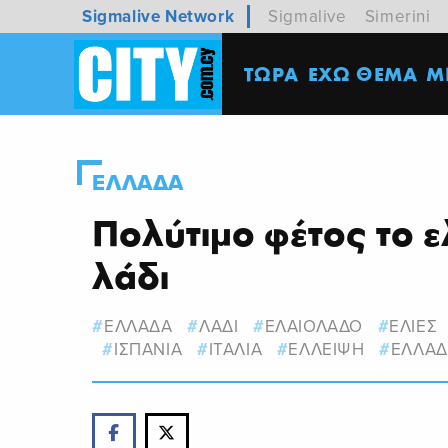
Sigmalive Network
Sigmalive
Simerini
ΤΩΡΑ
ΕΧΩ ΘΕΜΑ
M
ΕΛΛΑΔΑ
Πολύτιμο φέτος το 
λάδι
ΕΛΛΑΔΑ
ΛΑΔΙ
ΕΛΑΙΟΛΑΔΟ
ΕΛΙΕΣ
ΙΣΠΑΝΙΑ
ΙΤΑΛΙΑ
ΕΛΛΕΙΨΗ
ΕΛΛΑΔ