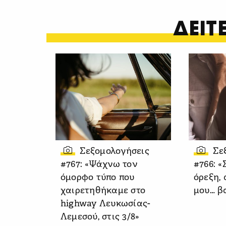
ΔΕΙ
Σεξομολογήσεις
Σε
#767: «Ψάχνω τον
#766: «
όμορφο τύπο που
όρεξη,
χαιρετηθήκαμε στο
μου… β
highway Λευκωσίας-
Λεμεσού, στις 3/8»