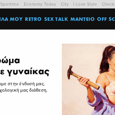
Sportime
Economy Today
City
I Love Style
Check
ΙΛΑ ΜΟΥ
RETRO
SEX TALK
ΜΑΝΤΕΙΟ
OFF SC
χρώμα
ε γυναίκας
υμε στην ένδυσή μας,
χολογική μας διάθεση.