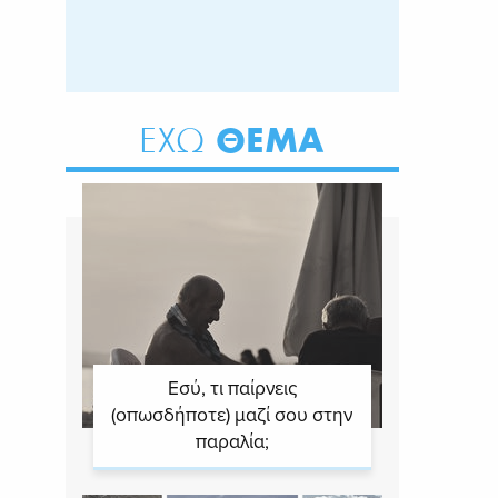
ΘΕΜΑ
ΕΧΩ
Εσύ, τι παίρνεις
(οπωσδήποτε) μαζί σου στην
παραλία;