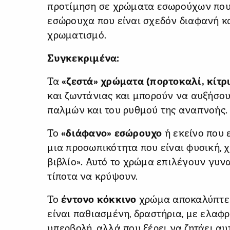
προτίμηση σε χρώματα εσωρούχων που 
εσώρουχα που είναι σχεδόν διαφανή κ
χρωματισμό.
Συγκεκριμένα:
Τα
«ζεστά» χρώματα (πορτοκαλί, κίτρ
και ζωντάνιας και μπορούν να αυξήσου
παλμών και του ρυθμού της αναπνοής.
Το
«διάφανο» εσώρουχο
ή εκείνο που ε
μια προσωπικότητα που είναι φυσική, 
βιβλίο». Αυτό το χρώμα επιλέγουν γυνα
τίποτα να κρύψουν.
Το
έντονο κόκκινο
χρώμα αποκαλύπτει
είναι παθιασμένη, δραστήρια, με ελαφ
υπερβολή, αλλά που ξέρει να ζητάει αυ