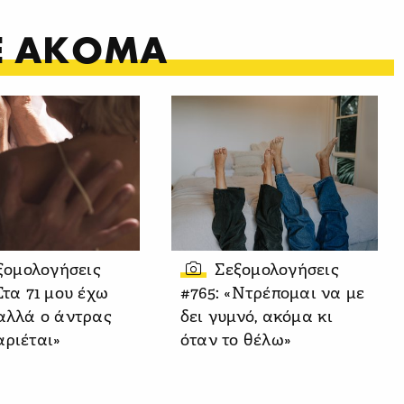
ΤΕ ΑΚΟΜΑ
ξομολογήσεις
Σεξομολογήσεις
Στα 71 μου έχω
#765: «Ντρέπομαι να με
 αλλά ο άντρας
δει γυμνό, ακόμα κι
αριέται»
όταν το θέλω»