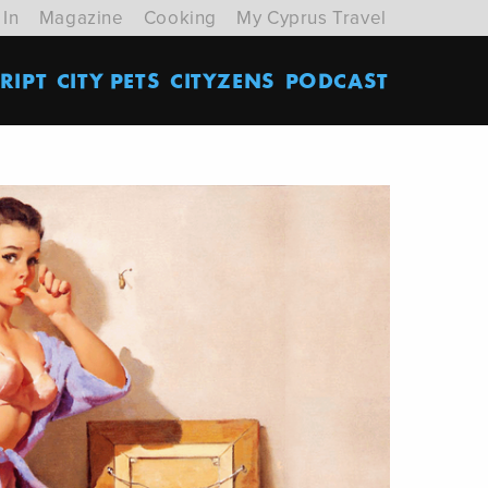
 In
Magazine
Cooking
My Cyprus Travel
RIPT
CITY PETS
CITYZENS
PODCAST