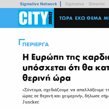
Sigmalive Network
Sigmalive
Simerini
ΤΩΡΑ
ΕΧΩ ΘΕΜΑ
M
ΠΕΡΙΕΡΓΑ
Η Ευρώπη της καρδι
υπόσχεται ότι θα κα
θερινή ώρα
«Σύντομα, σχεδιάζουμε να απαλλάξουμε τ
ώρας σε θερινή και χειμερινή», δήλωσε σή
Juncker.