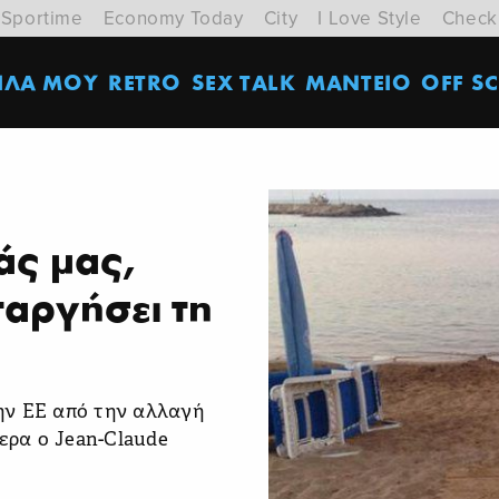
Sportime
Economy Today
City
I Love Style
Check
ΙΛΑ ΜΟΥ
RETRO
SEX TALK
ΜΑΝΤΕΙΟ
OFF SC
άς μας,
ταργήσει τη
ην ΕΕ από την αλλαγή
μερα ο Jean-Claude