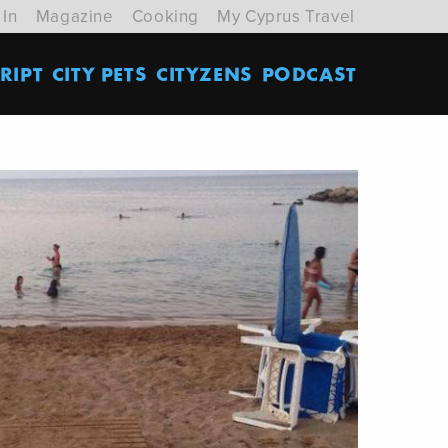
 In
Magazine
Cooking
My Cyprus Travel
RIPT
CITY PETS
CITYZENS
PODCAST