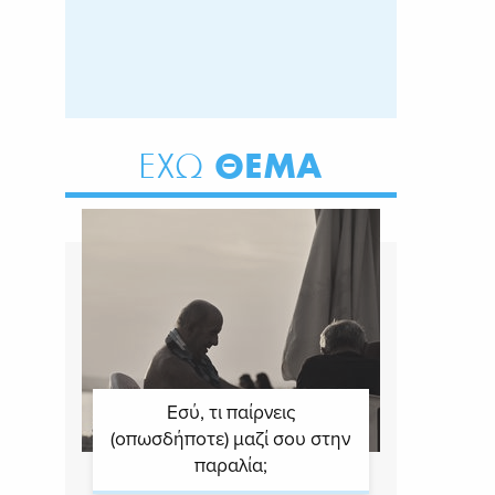
ΘΕΜΑ
ΕΧΩ
Εσύ, τι παίρνεις
(οπωσδήποτε) μαζί σου στην
παραλία;