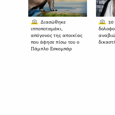
Διασώθηκε
30
ιπποποταμάκι,
δολοφο
απόγονος της αποικίας
αναβιώ
που άφησε πίσω του ο
δικαστ
Πάμπλο Εσκομπάρ