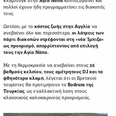
κλάμπινγκ στην
Αγία Νάπα
κοντοζυγώνει και
πολλοί έχουν ήδη προγραμματίσει τις διακοπές
τους.
Ωστόσο, με το
κόστος ζωής στην Αγγλία
να
ανεβαίνει όλο και περισσότερο,
οι λάτρεις των
πάρτι διακοπών στρέφονται στη «νέα Ίμπιζα»
ως προορισμό, απορρίπτοντας από επιλογή
τους την Αγία Νάπα.
Με τη θερμοκρασία να ανεβαίνει στους
35
βαθμούς κελσίου
,
τους
αμέτρητους DJ και τα
φθηνότερα κλαμπ
, λέγεται ότι οι Βρετανοί
τουρίστες θα προτιμήσουν το
Bodrum της
Τουρκίας
, ως εναλλακτική λύση στους
κλασσικούς καλοκαιρινούς προορισμούς.