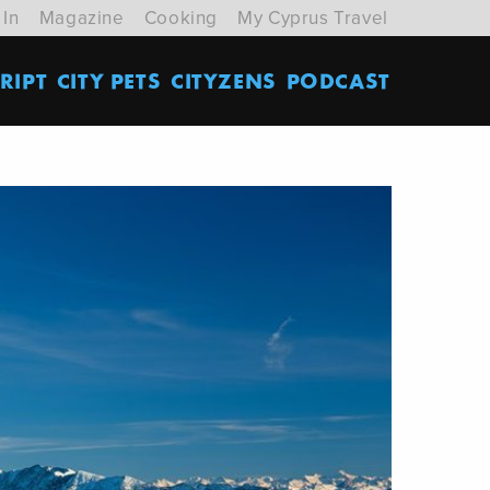
 In
Magazine
Cooking
My Cyprus Travel
RIPT
CITY PETS
CITYZENS
PODCAST