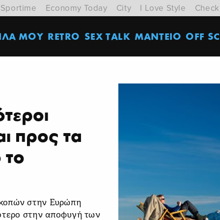
Sportime
Economy Today
City
I Love Style
Check
ΙΛΑ ΜΟΥ
RETRO
SEX TALK
ΜΑΝΤΕΙΟ
OFF SC
ότεροι
ι προς τα
 το
ακοπών στην Ευρώπη
σότερο στην αποφυγή των