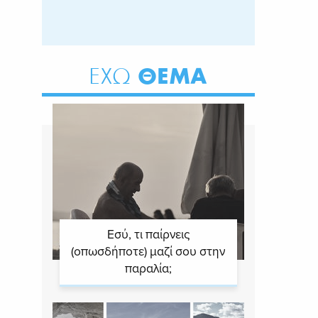
ΘΕΜΑ
ΕΧΩ
Εσύ, τι παίρνεις
(οπωσδήποτε) μαζί σου στην
παραλία;