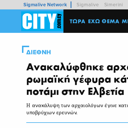
Sigmalive Network
Sigmalive
Simerini
ΤΩΡΑ
ΕΧΩ ΘΕΜΑ
M
ΔΙΕΘΝΗ
Ανακαλύφθηκε αρχ
ρωμαϊκή γέφυρα κά
ποτάμι στην Ελβετία
Η ανακάλυψη των αρχαιολόγων έγινε κατά
υποβρύχιων ερευνών.