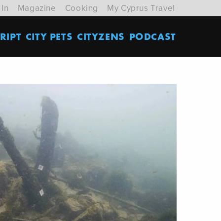
 In
Magazine
Cooking
My Cyprus Travel
RIPT
CITY PETS
CITYZENS
PODCAST