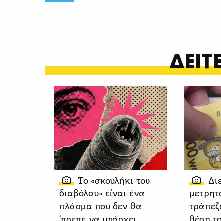
ΔΕΙ
Το «σκουλήκι του
Δι
διαβόλου» είναι ένα
μετρητ
πλάσμα που δεν θα
τράπεζ
‘πρεπε να υπάρχει
θέση τ