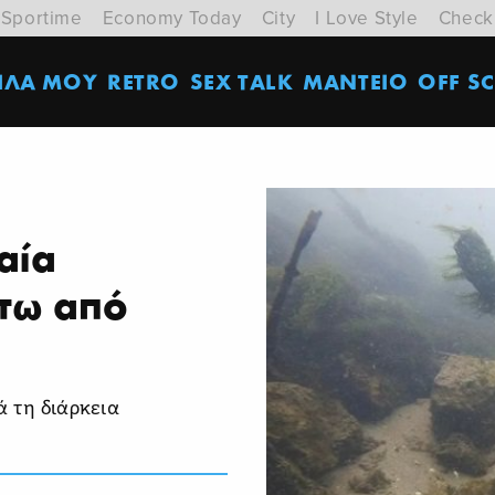
Sportime
Economy Today
City
I Love Style
Check
ΙΛΑ ΜΟΥ
RETRO
SEX TALK
ΜΑΝΤΕΙΟ
OFF SC
αία
τω από
 τη διάρκεια