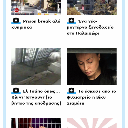
Prison break αλά
Ένα νέο-
κυπριακά
μοντέρνο ξενοδοχείο
στο Παλαιχώρι
Ελ Τσάπο όπως...
Το έσκασε από το
Κλιντ Ίστγουντ [το
ψυχιατρείο η Βίκυ
βίντεο της απόδρασης]
Σταμάτη