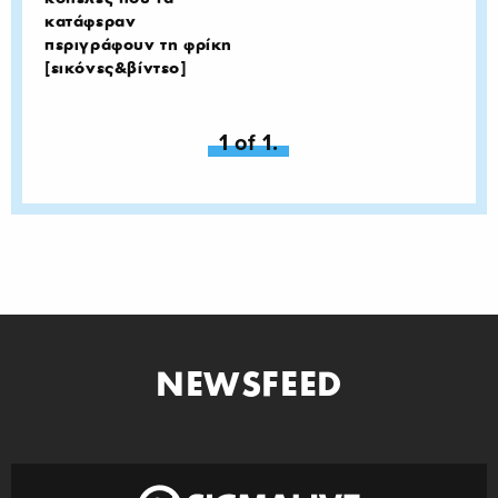
κατάφεραν
περιγράφουν τη φρίκη
[εικόνες&βίντεο]
You're on page
1 of 1.
NEWSFEED