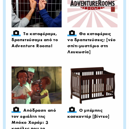
Τα καταφέραμε,
Θα καταφέρεις
δραπετεύσαμε από το
να δραπετεύσεις; [νέο
Adventure Rooms!
σπίτι-μυστήριο στη
Λευκωσία]
Απόδραση από
Ο μπέμπης
τον εφιάλτη της
κασκαντέρ [βίντεο]
Μπόκο Χαράμ: 3
κοπέλες που τα