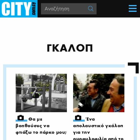
ΓΚΑΛΟΠ
Θα με
Ένα
βοηθούσες να
απολαυστικό γκάλοπ
φτιάξω το πάρκο μου;
για την
ομοφυλοφιλία από το