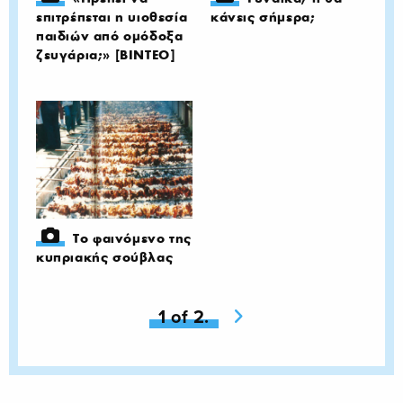
επιτρέπεται η υιοθεσία
κάνεις σήμερα;
παιδιών από ομόδοξα
ζευγάρια;» [ΒΙΝΤΕΟ]
Το φαινόμενο της
κυπριακής σούβλας
You're on page
1 of 2.
Next page