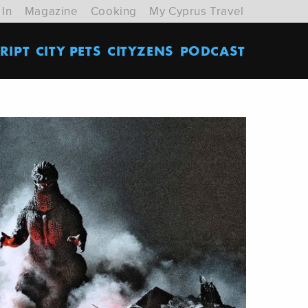
 In
Magazine
Cooking
My Cyprus Travel
RIPT
CITY PETS
CITYZENS
PODCAST