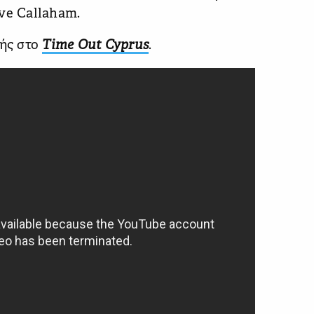
ve Callaham.
λής στο
Time Out Cyprus
.