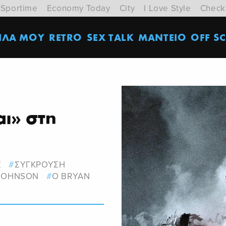
Sportime
Economy Today
City
I Love Style
Check
ΙΛΑ ΜΟΥ
RETRO
SEX TALK
ΜΑΝΤΕΙΟ
OFF SC
αι» στη
Σ
ΣΥΓΚΡΟΥΣΗ
-JOHNSON
O BRYAN