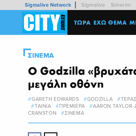
Sigmalive Network
Sigmalive
Simerini
ΤΩΡΑ
ΕΧΩ ΘΕΜΑ
M
ΣΙΝΕΜΑ
Ο Godzilla «βρυχάτ
μεγάλη οθόνη
GARETH EDWARDS
GODZILLA
ΤΕΡΑ
ΤΑΙΝΙΑ
ΠΡΕΜΙΕΡΑ
AARON TAYLOR
CRANSTON
ΣΙΝΕΜΑ