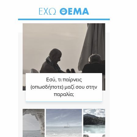
ΘΕΜΑ
ΕΧΩ
Εσύ, τι παίρνεις
(οπωσδήποτε) μαζί σου στην
παραλία;