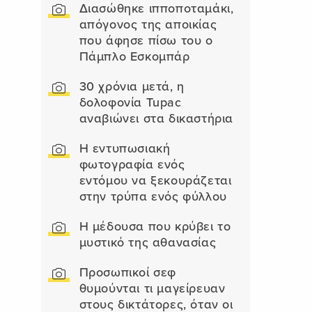
Διασώθηκε ιπποποταμάκι,
απόγονος της αποικίας
που άφησε πίσω του ο
Πάμπλο Εσκομπάρ
30 χρόνια μετά, η
δολοφονία Tupac
αναβιώνει στα δικαστήρια
Η εντυπωσιακή
φωτογραφία ενός
εντόμου να ξεκουράζεται
στην τρύπα ενός φύλλου
Η μέδουσα που κρύβει το
μυστικό της αθανασίας
Προσωπικοί σεφ
θυμούνται τι μαγείρευαν
στους δικτάτορες, όταν οι