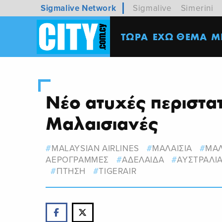
Sigmalive Network
Sigmalive
Simerini
ΤΩΡΑ
ΕΧΩ ΘΕΜΑ
M
Νέο ατυχές περιστατι
Μαλαισιανές
MALAYSIAN AIRLINES
ΜΑΛΑΙΣΙΑ
ΜΑΛ
ΑΕΡΟΓΡΑΜΜΕΣ
ΑΔΕΛΑΙΔΑ
ΑΥΣΤΡΑΛΙ
ΠΤΗΣΗ
TIGERAIR