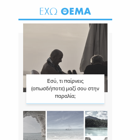
ΘΕΜΑ
ΕΧΩ
Εσύ, τι παίρνεις
(οπωσδήποτε) μαζί σου στην
παραλία;