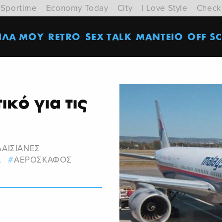
Sportime
Economy Today
City
I Love Style
Check
ΙΛΑ ΜΟΥ
RETRO
SEX TALK
ΜΑΝΤΕΙΟ
OFF SC
κό για τις
ΑΙΣΙΑΝΕΣ
Α
ΑΕΡΟΣΚΑΦΟΣ