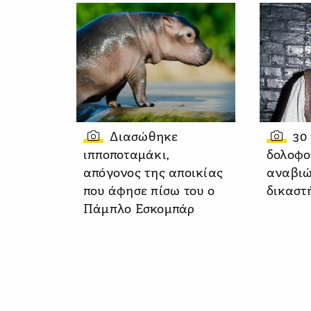
Διασώθηκε
30
ιπποποταμάκι,
δολοφο
απόγονος της αποικίας
αναβιώ
που άφησε πίσω του ο
δικαστ
Πάμπλο Εσκομπάρ