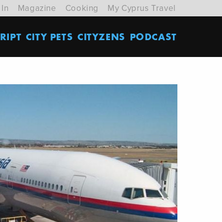
 In
Magazine
Cooking
My Cyprus Travel
RIPT
CITY PETS
CITYZENS
PODCAST