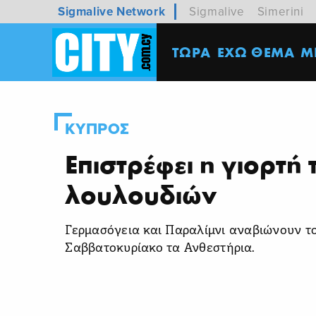
Sigmalive Network
Sigmalive
Simerini
ΤΩΡΑ
ΕΧΩ ΘΕΜΑ
M
ΚΥΠΡΟΣ
Επιστρέφει η γιορτή
λουλουδιών
Γερμασόγεια και Παραλίμνι αναβιώνουν τ
Σαββατοκυρίακο τα Ανθεστήρια.