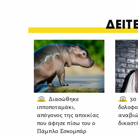
ΔΕΙ
Διασώθηκε
30
ιπποποταμάκι,
δολοφο
απόγονος της αποικίας
αναβιώ
που άφησε πίσω του ο
δικαστ
Πάμπλο Εσκομπάρ