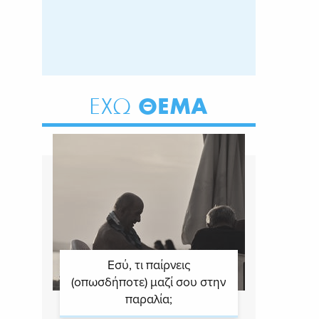
ΘΕΜΑ
ΕΧΩ
Εσύ, τι παίρνεις
(οπωσδήποτε) μαζί σου στην
παραλία;