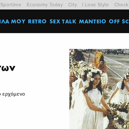
Sportime
Economy Today
City
I Love Style
Check
ΙΛΑ ΜΟΥ
RETRO
SEX TALK
ΜΑΝΤΕΙΟ
OFF SC
 των
ο ερχόμενο