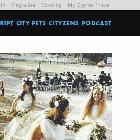
 In
Magazine
Cooking
My Cyprus Travel
RIPT
CITY PETS
CITYZENS
PODCAST