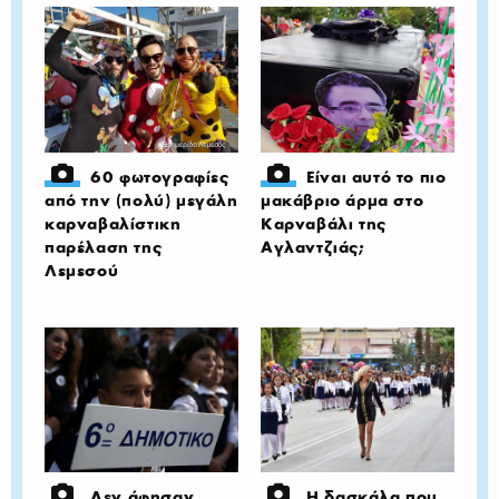
60 φωτογραφίες
Είναι αυτό το πιο
από την (πολύ) μεγάλη
μακάβριο άρμα στο
καρναβαλίστικη
Καρναβάλι της
παρέλαση της
Αγλαντζιάς;
Λεμεσού
Δεν άφησαν
Η δασκάλα που