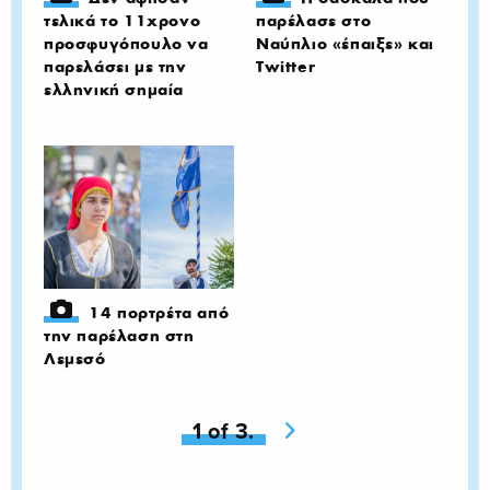
τελικά το 11χρονο
παρέλασε στο
προσφυγόπουλο να
Ναύπλιο «έπαιξε» και
παρελάσει με την
Twitter
ελληνική σημαία
14 πορτρέτα από
την παρέλαση στη
Λεμεσό
You're on page
1 of 3.
Next page