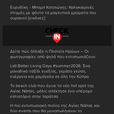
Ευρυδίκη - Μπομπ Κατσιώνης: Καλοκαιρινές
στιγμές με φόντο τα μαγευτικά χρώματα του
ουρανού [εικόνες]
Δείτε πώς άλλαξε η Πλατεία Ηρώων – Οι
φωτογραφίες από ψηλά που εντυπωσιάζουν
Lidl Better Living Days #summer2026: Ένα
μοναδικό ταξίδι ευεξίας, γεμάτο γεύση,
ενέργεια και χαμόγελα σε όλη την Κύπρο
Το beach club που έγινε το νέο hot spot της
Αγίας Νάπας, μόλις απέκτησε ένα υπέροχο
εστιατόριο στην ταράτσα
Η πιο εντυπωσιακή πισίνα της Αγίας Νάπας και
δύο events που θα μονοπωλήσουν το