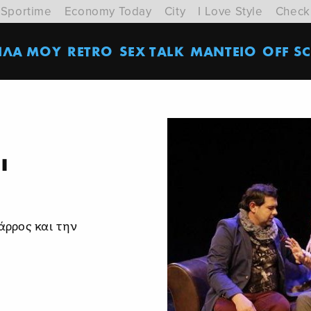
Sportime
Economy Today
City
I Love Style
Check
ΙΛΑ ΜΟΥ
RETRO
SEX TALK
ΜΑΝΤΕΙΟ
OFF SC
ι
άρρος και την