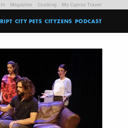
 In
Magazine
Cooking
My Cyprus Travel
RIPT
CITY PETS
CITYZENS
PODCAST