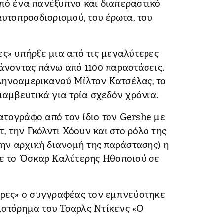
πό ένα πανέξυπνο και διαπεραστικό
αυτοπροσδιορισμού, του έρωτα, του
ες» υπήρξε μια από τις μεγαλύτερες
κάνοντας πάνω από 1100 παραστάσεις.
ληνοαμερικανού Μίλτον Κατσέλας, το
ιαμβευτικά για τρία σχεδόν χρόνια.
τογράφο από τον ίδιο τον Gershe με
 την Γκόλντι Χόουν και στο ρόλο της
την αρχική διανομή της παράστασης) η
με το Όσκαρ Καλύτερης Ηθοποιού σε
ερες» ο συγγραφέας τον εμπνεύστηκε
ιστόρημα του Τσαρλς Ντίκενς «Ο