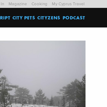
 In
Magazine
Cooking
My Cyprus Travel
RIPT
CITY PETS
CITYZENS
PODCAST