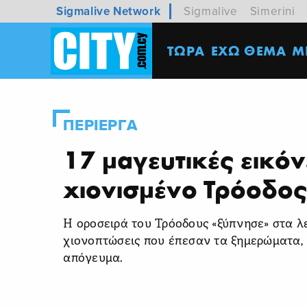
Sigmalive Network
Sigmalive
Simerini
ΤΩΡΑ
ΕΧΩ ΘΕΜΑ
M
ΠΕΡΙΕΡΓΑ
17 μαγευτικές εικόν
χιονισμένο Τρόοδο
Η οροσειρά του Τρόοδους «ξύπνησε» στα λ
χιονοπτώσεις που έπεσαν τα ξημερώματα, 
απόγευμα.