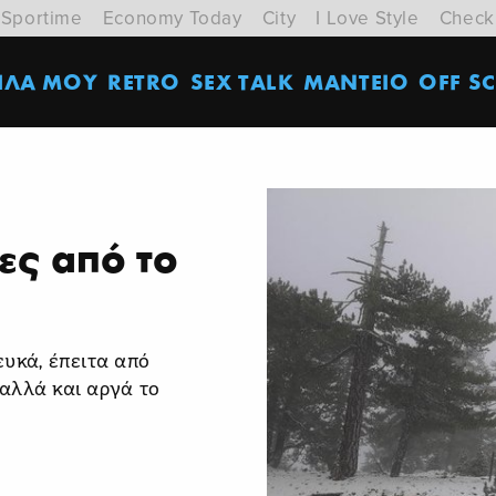
Sportime
Economy Today
City
I Love Style
Check
ΙΛΑ ΜΟΥ
RETRO
SEX TALK
ΜΑΝΤΕΙΟ
OFF SC
ες από το
ς
ευκά, έπειτα από
αλλά και αργά το