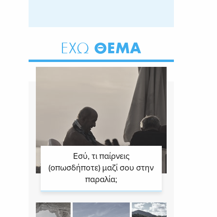
ΘΕΜΑ
ΕΧΩ
Εσύ, τι παίρνεις
(οπωσδήποτε) μαζί σου στην
παραλία;