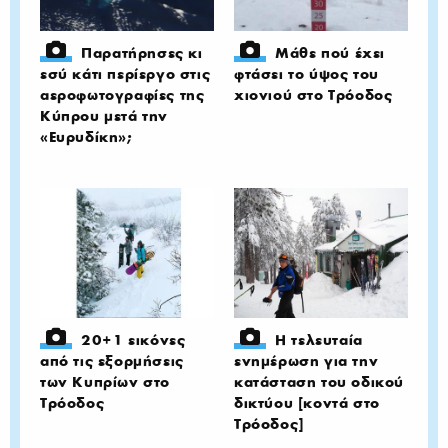
Παρατήρησες κι
Μάθε πού έχει
εσύ κάτι περίεργο στις
φτάσει το ύψος του
αεροφωτογραφίες της
χιονιού στο Τρόοδος
Κύπρου μετά την
«Ευρυδίκη»;
20+1 εικόνες
Η τελευταία
από τις εξορμήσεις
ενημέρωση για την
των Κυπρίων στο
κατάσταση του οδικού
Τρόοδος
δικτύου [κοντά στο
Τρόοδος]