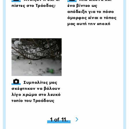
πίστες στο Τρόοδος;
ένα βίντεο ως
απόδειξη για το πόσο
όμορφος είναι ο τόπος
μας αυτή την εποχή
Συμπολίτες μας
σκέφτηκαν να βάλουν
λίγο χρώμα στο λευκό
τοπίο του Τροόδους
You're on page
1 of 11.
Next page