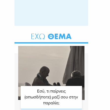
ΘΕΜΑ
ΕΧΩ
Εσύ, τι παίρνεις
(οπωσδήποτε) μαζί σου στην
παραλία;