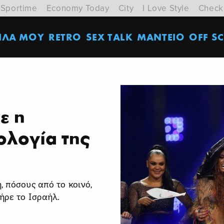
Sportime
Economy Today
City
I Love Style
Check
ΙΛΑ ΜΟΥ
RETRO
SEX TALK
ΜΑΝΤΕΙΟ
OFF SC
ε η
ολογία της
 πόσους από το κοινό,
πήρε το Ισραήλ.