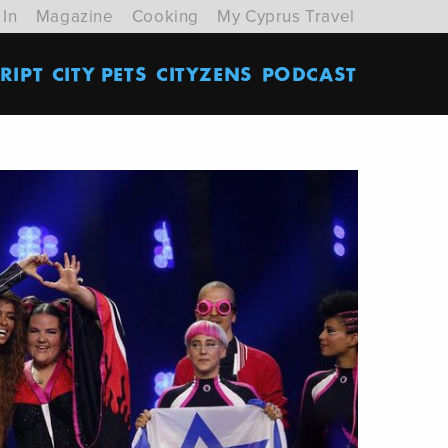
 In
Magazine
Cooking
My Cyprus Travel
RIPT
CITY PETS
CITYZENS
PODCAST