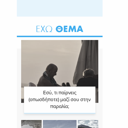
ΘΕΜΑ
ΕΧΩ
Εσύ, τι παίρνεις
(οπωσδήποτε) μαζί σου στην
παραλία;