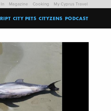
 In
Magazine
Cooking
My Cyprus Travel
RIPT
CITY PETS
CITYZENS
PODCAST