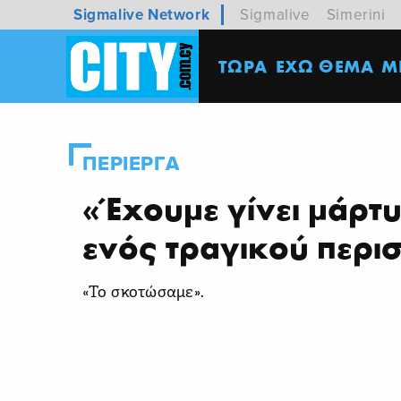
Sigmalive Network
Sigmalive
Simerini
ΤΩΡΑ
ΕΧΩ ΘΕΜΑ
M
ΠΕΡΙΕΡΓΑ
«Έχουμε γίνει μάρτ
ενός τραγικού περι
«Το σκοτώσαμε».