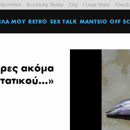
Sportime
Economy Today
City
I Love Style
Check
ΙΛΑ ΜΟΥ
RETRO
SEX TALK
ΜΑΝΤΕΙΟ
OFF SC
υρες ακόμα
στατικού…»