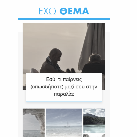
ΘΕΜΑ
ΕΧΩ
Εσύ, τι παίρνεις
(οπωσδήποτε) μαζί σου στην
παραλία;