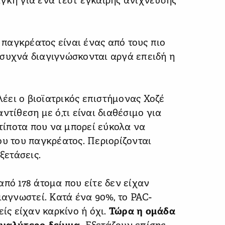
γκη για ένα τεστ έγκαιρης ανίχνευσης
υ παγκρέατος είναι ένας από τους πιο
 συχνά διαγιγνώσκονται αργά επειδή η
έει ο βιοϊατρικός επιστήμονας Χοζέ
ντίθεση με ό,τι είναι διαθέσιμο για
 τίποτα που να μπορεί εύκολα να
ου του παγκρέατος. Περιορίζονται
ξετάσεις.
πό 178 άτομα που είτε δεν είχαν
ιαγνωστεί. Κατά ένα 90%, το PAC-
ς είχαν καρκίνο ή όχι.
Τώρα η ομάδα