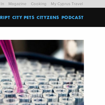
 In
Magazine
Cooking
My Cyprus Travel
RIPT
CITY PETS
CITYZENS
PODCAST