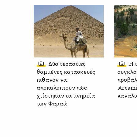
Δύο τεράστιες
Η 
θαμμένες κατασκευές
συγκλό
πιθανόν να
προβάλ
αποκαλύπτουν πώς
stream
χτίστηκαν τα μνημεία
καναλι
των Φαραώ