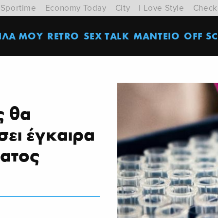
Sportime
Economy Today
City
I Love Style
Check
ΙΛΑ ΜΟΥ
RETRO
SEX TALK
ΜΑΝΤΕΙΟ
OFF SC
ς θα
σει έγκαιρα
έατος