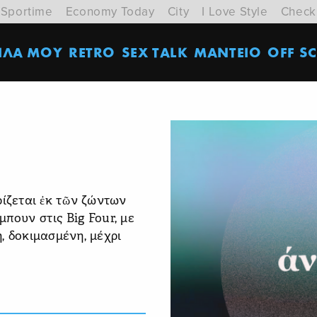
Sportime
Economy Today
City
I Love Style
Check
ΙΛΑ ΜΟΥ
RETRO
SEX TALK
ΜΑΝΤΕΙΟ
OFF SC
ρίζεται ἐκ τῶν ζώντων
πουν στις Big Four, με
, δοκιμασμένη, μέχρι