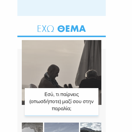
ΘΕΜΑ
ΕΧΩ
Εσύ, τι παίρνεις
(οπωσδήποτε) μαζί σου στην
παραλία;