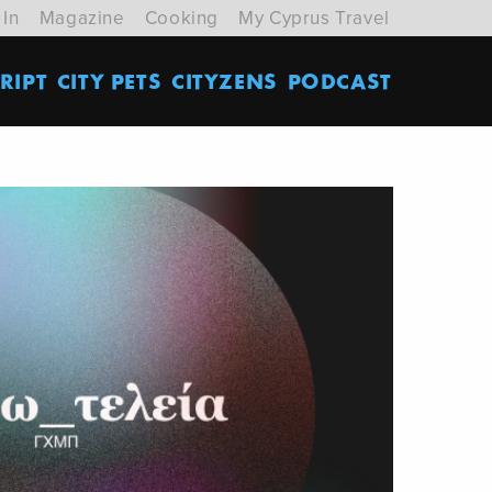
 In
Magazine
Cooking
My Cyprus Travel
RIPT
CITY PETS
CITYZENS
PODCAST