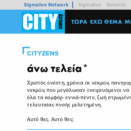
Sigmalive Network
Sigmalive
Simerini
ΤΩΡΑ
ΕΧΩ ΘΕΜΑ
M
CITYZENS
άνω τελεία*
Χριστός ἀνέστη, χρόνια ἐκ νεκρῶν, πανηγυ
νεκρῶν, που μεγάλωσαν ὀνειρευόμενοι να μ
όλα τα κομφόρ· εννιά-πέντε, ζωή στρωμένη
τελευταίας πνοής μελετημένη.
Αυτό θες. Αυτό θες;