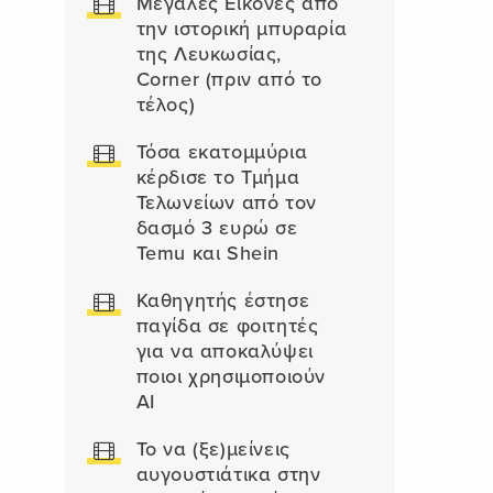
Μεγάλες Εικόνες από
την ιστορική μπυραρία
της Λευκωσίας,
Corner (πριν από το
τέλος)
Τόσα εκατομμύρια
κέρδισε το Τμήμα
Τελωνείων από τον
δασμό 3 ευρώ σε
Temu και Shein
Καθηγητής έστησε
παγίδα σε φοιτητές
για να αποκαλύψει
ποιοι χρησιμοποιούν
AI
Το να (ξε)μείνεις
αυγουστιάτικα στην