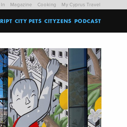
 In
Magazine
Cooking
My Cyprus Travel
RIPT
CITY PETS
CITYZENS
PODCAST