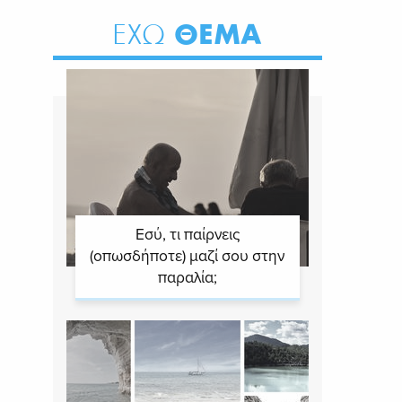
ΘΕΜΑ
ΕΧΩ
Εσύ, τι παίρνεις
(οπωσδήποτε) μαζί σου στην
παραλία;