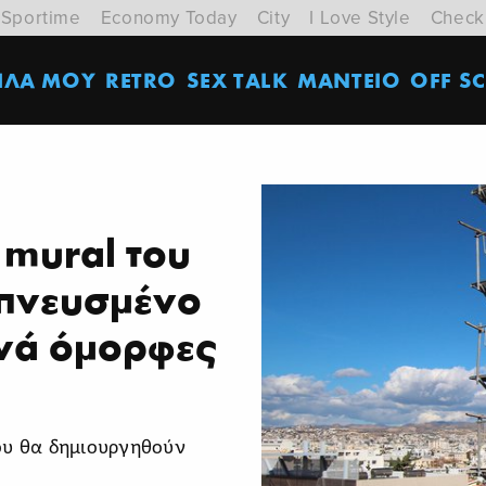
Sportime
Economy Today
City
I Love Style
Check
ΙΛΑ ΜΟΥ
RETRO
SEX TALK
ΜΑΝΤΕΙΟ
OFF SC
 mural του
μπνευσμένο
πνά όμορφες
ου θα δημιουργηθούν