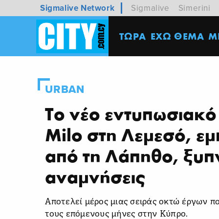
Sigmalive Network
Sigmalive
Simerini
ΤΩΡΑ
ΕΧΩ ΘΕΜΑ
M
URBAN
Το νέο εντυπωσιακό
Milo στη Λεμεσό, ε
από τη Λάπηθο, ξυ
αναμνήσεις
Αποτελεί μέρος μιας σειράς οκτώ έργων π
τους επόμενους μήνες στην Κύπρο.