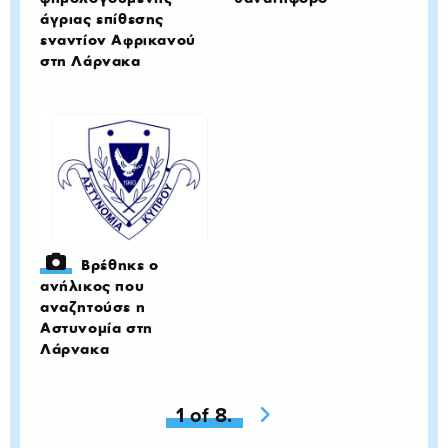
άγριας επίθεσης
εναντίον Αφρικανού
στη Λάρνακα
Βρέθηκε ο
ανήλικος που
αναζητούσε η
Αστυνομία στη
Λάρνακα
You're on page
1 of 8.
Next page