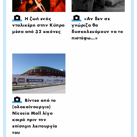
H ζωή ενός
«Αν δεν σε
νταλικέρη στην Κύπρο
γνώριζα θα
μέσα από 32 εικόνες
δυσκολευόμουν να το
πιστέψω…»
Βίντεο από το
(ολοκαίνουργιο)
Nicosia Mall λίγο
καιρό πριν την
επίσημη λειτουργία
του