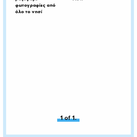
φωτογραφίες από
όλο το νησί
You're on page
1 of 1.