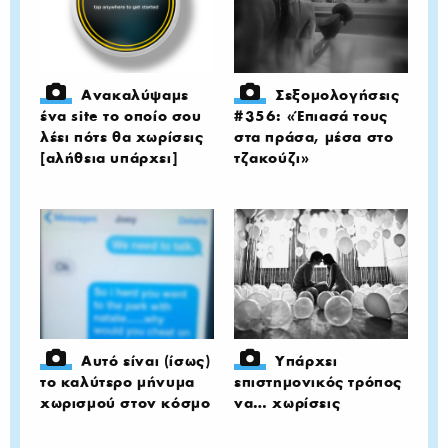
Ανακαλύψαμε
Σεξομολογήσεις
ένα site το οποίο σου
#356: «Έπιασά τους
λέει πότε θα χωρίσεις
στα πράσα, μέσα στο
[αλήθεια υπάρχει]
τζακούζι»
Αυτό είναι (ίσως)
Υπάρχει
το καλύτερο μήνυμα
επιστημονικός τρόπος
χωρισμού στον κόσμο
να… χωρίσεις