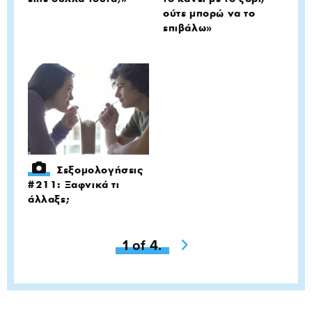
ούτε μπορώ να το
επιβάλω»
Σεξομολογήσεις
#211: Ξαφνικά τι
άλλαξε;
You're on page
1 of 4.
Next page