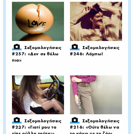
Σεξομολογήσεις
Σεξομολογήσεις
#257: «Δεν σε θέλω
#246: Λάμπω!
πια»
Σεξομολογήσεις
Σεξομολογήσεις
#237: «Γιατί μου τα
#216: «Ούτε θέλω να
είπε ούλλα τούτα;»
το κάνει με το ζόρι,