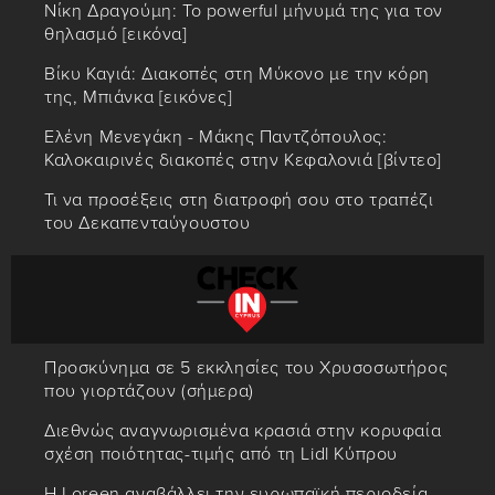
Νίκη Δραγούμη: Το powerful μήνυμά της για τον
θηλασμό [εικόνα]
Βίκυ Καγιά: Διακοπές στη Μύκονο με την κόρη
της, Μπιάνκα [εικόνες]
Ελένη Μενεγάκη - Μάκης Παντζόπουλος:
Καλοκαιρινές διακοπές στην Κεφαλονιά [βίντεο]
Τι να προσέξεις στη διατροφή σου στο τραπέζι
του Δεκαπενταύγουστου
Προσκύνημα σε 5 εκκλησίες του Χρυσοσωτήρος
που γιορτάζουν (σήμερα)
Διεθνώς αναγνωρισμένα κρασιά στην κορυφαία
σχέση ποιότητας-τιμής από τη Lidl Κύπρου
Η Loreen αναβάλλει την ευρωπαϊκή περιοδεία