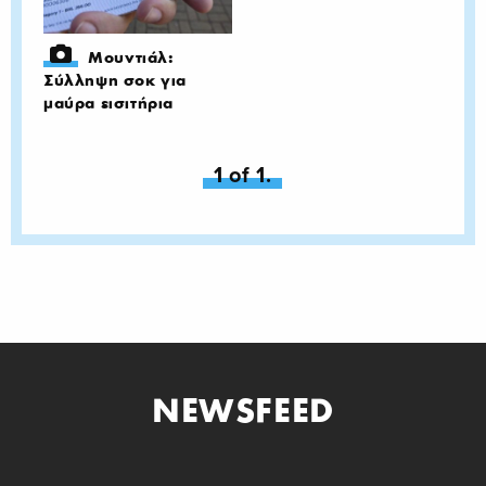
Μουντιάλ:
Σύλληψη σοκ για
μαύρα εισιτήρια
You're on page
1 of 1.
NEWSFEED