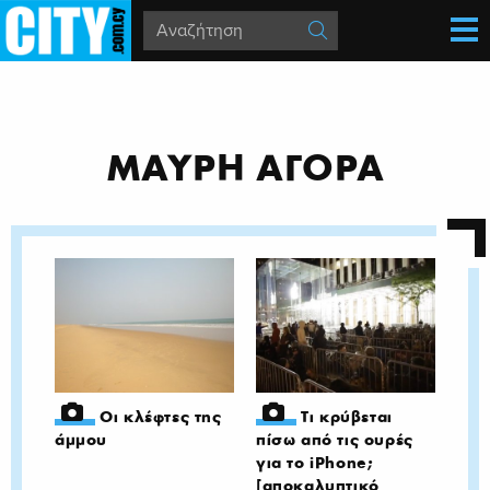
ΜΑΥΡΗ ΑΓΟΡΑ
Οι κλέφτες της
Τι κρύβεται
άμμου
πίσω από τις ουρές
για το iPhone;
[αποκαλυπτικό