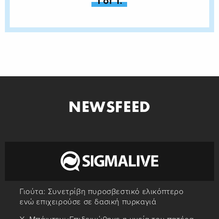
You're on page
1 of 1.
NEWSFEED
Γιούτα: Συνετρίβη πυροσβεστικό ελικόπτερο
ενώ επιχειρούσε σε δασική πυρκαγιά