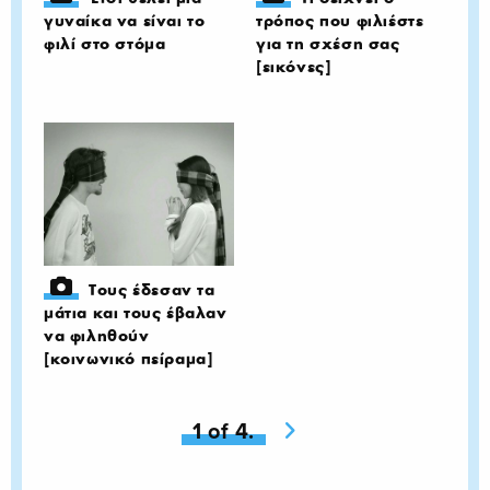
γυναίκα να είναι το
τρόπος που φιλιέστε
φιλί στο στόμα
για τη σχέση σας
[εικόνες]
Τους έδεσαν τα
μάτια και τους έβαλαν
να φιληθούν
[κοινωνικό πείραμα]
You're on page
1 of 4.
Next page