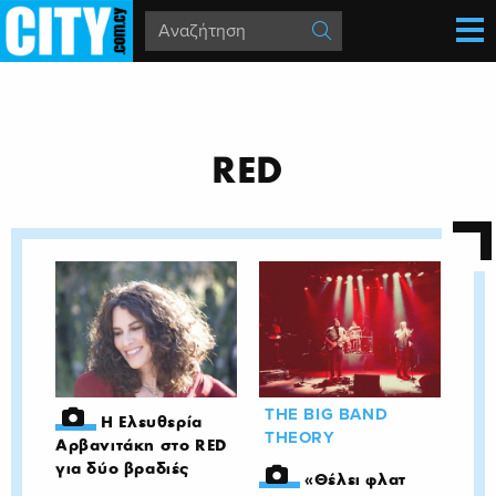
RED
THE BIG BAND
Η Ελευθερία
THEORY
Αρβανιτάκη στο RED
για δύο βραδιές
«Θέλει φλατ