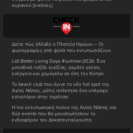
ουρανού [εικόνες]
Δείτε πώς άλλαξε η Πλατεία Ηρώων – Οι
φωτογραφίες από ψηλά που εντυπωσιάζουν
Lidl Better Living Days #summer2026: Ένα
μοναδικό ταξίδι ευεξίας, γεμάτο γεύση,
ενέργεια και χαμόγελα σε όλη την Κύπρο
Το beach club που έγινε το νέο hot spot της
Αγίας Νάπας, μόλις απέκτησε ένα υπέροχο
εστιατόριο στην ταράτσα
Η πιο εντυπωσιακή πισίνα της Αγίας Νάπας και
δύο events που θα μονοπωλήσουν το
ενδιαφέρον τον Δεκαπενταύγουστο