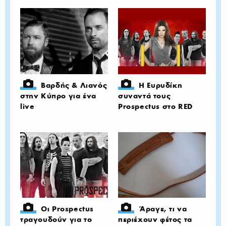
Βαρδής & Λιανός
H Ευρυδίκη
στην Κύπρο για ένα
συναντά τους
live
Prospectus στο RED
Οι Prospectus
Άραγε, τι να
τραγουδούν για το
περιέχουν φέτος τα