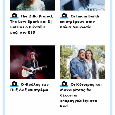
The Zilla Project,
Οι Imam Baildi
The Low Spark και Dj
επιστρέφουν στην
Cotsios o Pikatillis
παλιά Λευκωσία
μαζί στο RED
Ο Θρύλος των
Οι Κότσιρας και
Πυξ Λαξ επιστρέφει
Μαχαιρίτσας θα
δέχονται
«παραγγελιές» στο
Red