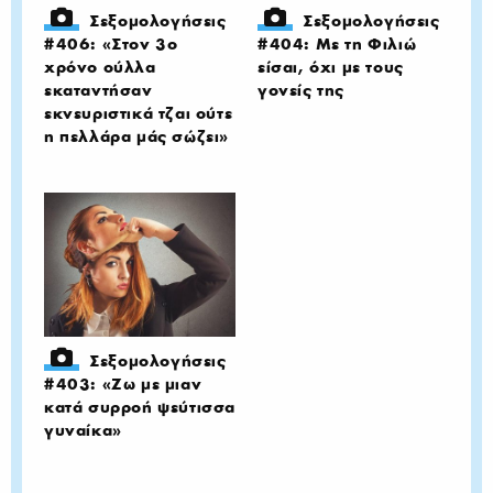
Σεξομολογήσεις
Σεξομολογήσεις
#406: «Στον 3ο
#404: Με τη Φιλιώ
χρόνο ούλλα
είσαι, όχι με τους
εκαταντήσαν
γονείς της
εκνευριστικά τζαι ούτε
η πελλάρα μάς σώζει»
Σεξομολογήσεις
#403: «Ζω με μιαν
κατά συρροή ψεύτισσα
γυναίκα»