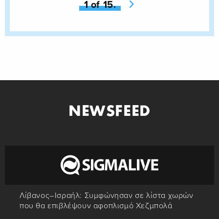
You're on page
1 of 15.
Next page
NEWSFEED
Λίβανος–Ισραήλ: Συμφώνησαν σε λίστα χωρών
που θα επιβλέψουν αφοπλισμό Χεζμπολά