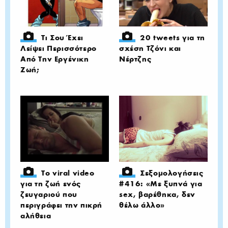
Τι Σου Έχει
20 tweets για τη
Λείψει Περισσότερο
σχέση Τζόνι και
Από Την Εργένικη
Νέρτζης
Ζωή;
Το viral video
Σεξομολογήσεις
για τη ζωή ενός
#416: «Με ξυπνά για
ζευγαριού που
sex, βαρέθηκα, δεν
περιγράφει την πικρή
θέλω άλλο»
αλήθεια