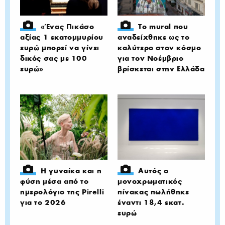
«Ένας Πικάσο
Το mural που
αξίας 1 εκατομμυρίου
αναδείχθηκε ως το
ευρώ μπορεί να γίνει
καλύτερο στον κόσμο
δικός σας με 100
για τον Νοέμβριο
ευρώ»
βρίσκεται στην Ελλάδα
Η γυναίκα και η
Αυτός ο
φύση μέσα από το
μονοχρωματικός
ημερολόγιο της Pirelli
πίνακας πωλήθηκε
για το 2026
έναντι 18,4 εκατ.
ευρώ