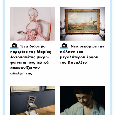
Ένα διάσημο
Νέο ρεκόρ με την
πορτρέτο της Μαρίας
πώληση του
Αντουανέτας μικρή,
μεγαλύτερου έργου
φαίνεται πως τελικά
του Καναλέτο
απεικονίζει την
αδελφή της