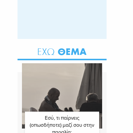
ΘΕΜΑ
ΕΧΩ
Εσύ, τι παίρνεις
(οπωσδήποτε) μαζί σου στην
παραλία;