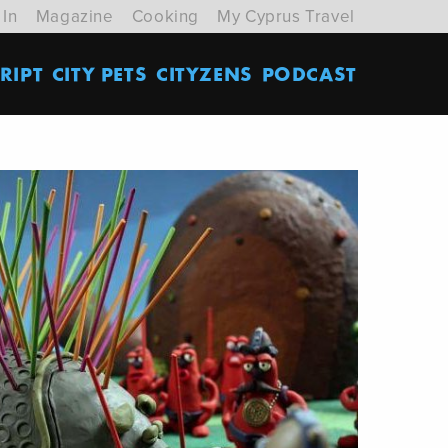
 In
Magazine
Cooking
My Cyprus Travel
RIPT
CITY PETS
CITYZENS
PODCAST