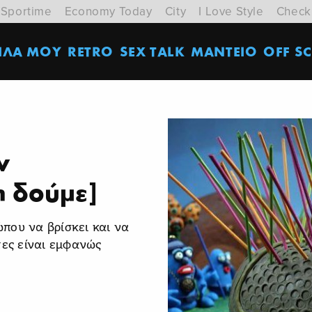
Sportime
Economy Today
City
I Love Style
Check
ΙΛΑ ΜΟΥ
RETRO
SEX TALK
ΜΑΝΤΕΙΟ
OFF SC
ν
η δούμε]
που να βρίσκει και να
τες είναι εμφανώς