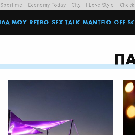
Sportime
Economy Today
City
I Love Style
Check
ΙΛΑ ΜΟΥ
RETRO
SEX TALK
ΜΑΝΤΕΙΟ
OFF SC
Π