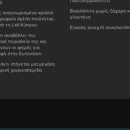
Παστουρμαδόπιτα
)
Βασιλόπιτα χωρίς ζάχαρη κ
ς αναγνωρισμένα κρασιά
γλουτένη
ρυφαία σχέση ποιότητας-
πό τη Lidl Κύπρου
Εύκολη ανοιχτή σοκολατόπ
n αναβάλλει την
κή περιοδεία της και
νουν οι φημές για
φή στην Eurovision
άντι στήνεται μια μεγάλη
ιρινή χοροεσπερίδα