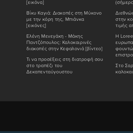
[εικόνα]
(σήμερα
Βίκυ Καγιά: Διακοπές στη Μύκονο
Διεθνώ
με την κόρη της, Μπιάνκα
στην κο
[εικόνες]
τιμής α
Ελένη Μενεγάκη - Μάκης
Η Loree
Παντζόπουλος: Καλοκαιρινές
ευρωπαϊ
διακοπές στην Κεφαλονιά [βίντεο]
φουντώ
επιστρο
Τι να προσέξεις στη διατροφή σου
στο τραπέζι του
Στο Σαρ
Δεκαπενταύγουστου
καλοκα