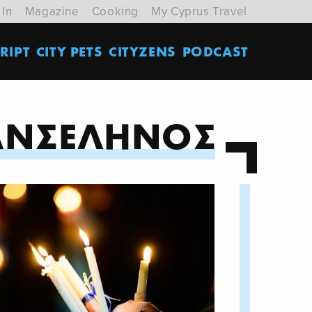
 In
Magazine
Cooking
My Cyprus Travel
RIPT
CITY PETS
CITYZENS
PODCAST
ΑΝΣΕΛΗΝΟΣ