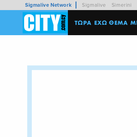
Sigmalive Network
Sigmalive
Simerini
ΤΩΡΑ
ΕΧΩ ΘΕΜΑ
M