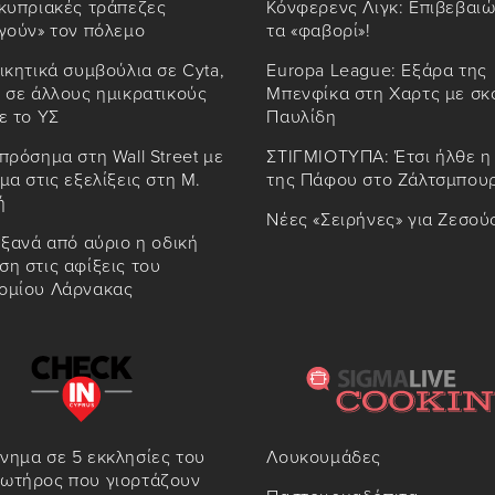
κυπριακές τράπεζες
Κόνφερενς Λιγκ: Επιβεβαι
γούν» τον πόλεμο
τα «φαβορί»!
ικητικά συμβούλια σε Cyta,
Europa League: Εξάρα της
 σε άλλους ημικρατικούς
Μπενφίκα στη Χαρτς με σκ
ε το ΥΣ
Παυλίδη
πρόσημα στη Wall Street με
ΣΤΙΓΜΙΟΤΥΠΑ: Έτσι ήλθε η
μα στις εξελίξεις στη Μ.
της Πάφου στο Ζάλτσμπου
ή
Νέες «Σειρήνες» για Ζεσού
 ξανά από αύριο η οδική
η στις αφίξεις του
ομίου Λάρνακας
νημα σε 5 εκκλησίες του
Λουκουμάδες
ωτήρος που γιορτάζουν