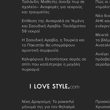
Ταϊλάνδη: Μαθητής άνοιξε πυρ σε
Πώς οι 
σχολείο– Αναφορές για νεκρούς
«τιμολο
και τραυματίες
Νέα διο
Επίθεση της Ανσαραλά σε Υεμένη
AHK και
και Σαουδική Αραβία- Τουλάχιστον
ενέκριν
58 νεκροί
Μεικτά 
Η Σαουδική Αραβία, η Τουρκία και
το βλέμ
το Πακιστάν θα υπογράψουν
Ανατολ
αμυντική συμφωνία
Ανοίγει
Καλιφόρνια: Εντοπίστηκε σορός σε
πρόσβασ
σπίτι που κατέστρεψε η μεγάλη
αεροδρ
πυρκαγιά
Νίκη Δραγούμη: Το powerful
Προσκύ
μήνυμά της για τον θηλασμό
Χρυσοσ