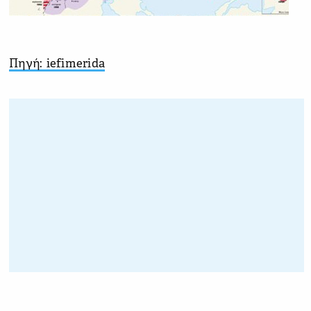
Πηγή: iefimerida