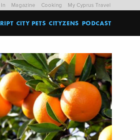
 In
Magazine
Cooking
My Cyprus Travel
RIPT
CITY PETS
CITYZENS
PODCAST