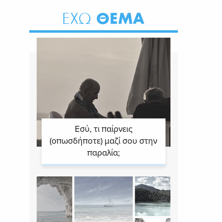
ΘΕΜΑ
ΕΧΩ
Εσύ, τι παίρνεις
(οπωσδήποτε) μαζί σου στην
παραλία;