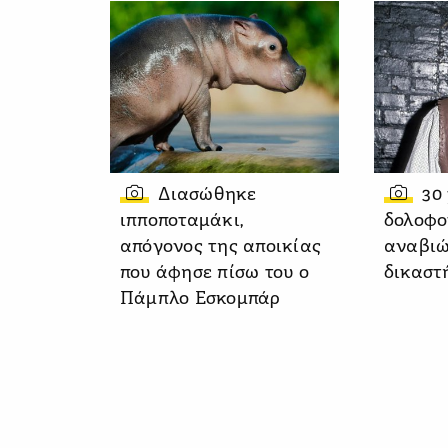
Διασώθηκε
30
ιπποποταμάκι,
δολοφο
απόγονος της αποικίας
αναβιώ
που άφησε πίσω του ο
δικαστ
Πάμπλο Εσκομπάρ