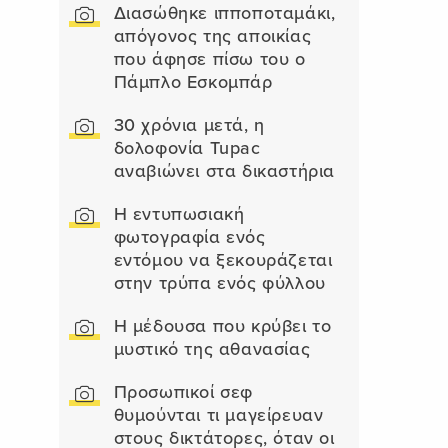
Διασώθηκε ιπποποταμάκι,
απόγονος της αποικίας
που άφησε πίσω του ο
Πάμπλο Εσκομπάρ
30 χρόνια μετά, η
δολοφονία Tupac
αναβιώνει στα δικαστήρια
Η εντυπωσιακή
φωτογραφία ενός
εντόμου να ξεκουράζεται
στην τρύπα ενός φύλλου
Η μέδουσα που κρύβει το
μυστικό της αθανασίας
Προσωπικοί σεφ
θυμούνται τι μαγείρευαν
στους δικτάτορες, όταν οι