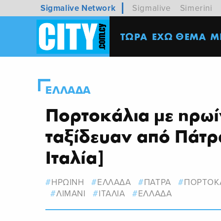
Sigmalive Network
Sigmalive
Simerini
ΤΩΡΑ
ΕΧΩ ΘΕΜΑ
M
ΕΛΛΑΔΑ
Πορτοκάλια με ηρωί
ταξίδευαν από Πάτρ
Ιταλία]
ΗΡΩΙΝΗ
ΕΛΛΑΔΑ
ΠΑΤΡΑ
ΠΟΡΤΟΚ
ΛΙΜΑΝΙ
ΙΤΑΛΙΑ
ΕΛΛΑΔΑ