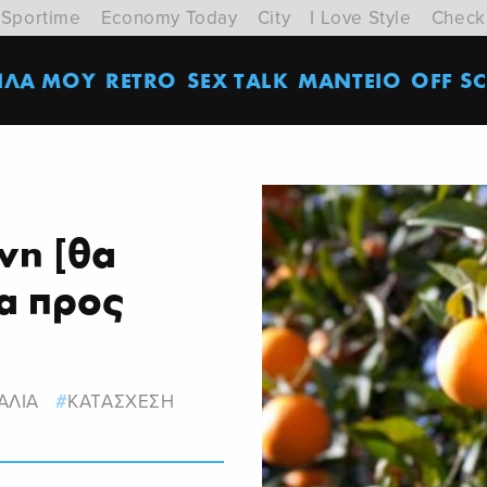
Sportime
Economy Today
City
I Love Style
Check
ΙΛΑ ΜΟΥ
RETRO
SEX TALK
ΜΑΝΤΕΙΟ
OFF SC
νη [θα
α προς
ΑΛΙΑ
ΚΑΤΑΣΧΕΣΗ