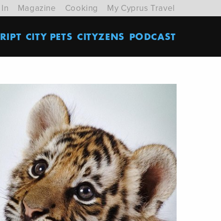
 In
Magazine
Cooking
My Cyprus Travel
RIPT
CITY PETS
CITYZENS
PODCAST