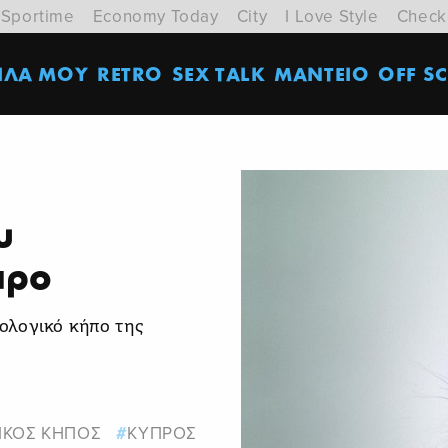
Sportime
Economy Today
City
I Love Style
Check
ΙΛΑ ΜΟΥ
RETRO
SEX TALK
ΜΑΝΤΕΙΟ
OFF SC
υ
προ
ολογικό κήπο της
ΙΚΟΣ ΚΗΠΟΣ
ΚΥΠΡΟΣ