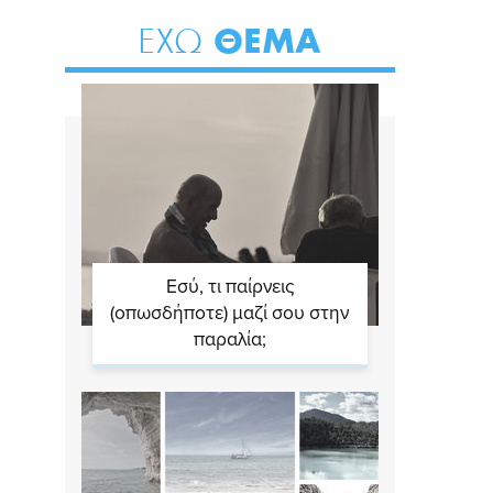
ΘΕΜΑ
ΕΧΩ
Εσύ, τι παίρνεις
(οπωσδήποτε) μαζί σου στην
παραλία;