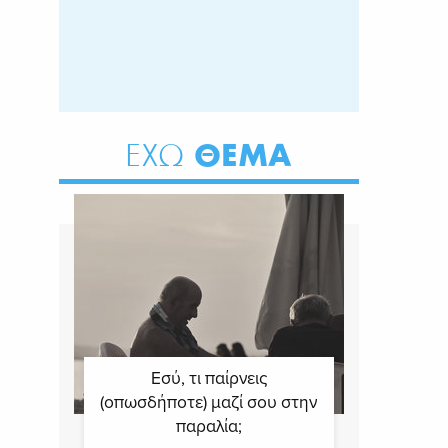
ΘΕΜΑ
ΕΧΩ
Εσύ, τι παίρνεις
(οπωσδήποτε) μαζί σου στην
παραλία;