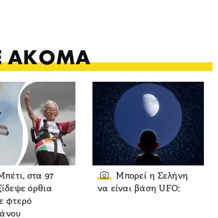
ΤΕ ΑΚΟΜΑ
Μπέτι, στα 97
Μπορεί η Σελήνη
ξίδεψε όρθια
να είναι βάση UFO;
ε φτερό
άνου