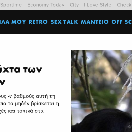
Sportime
Economy Today
City
I Love Style
Check
ΙΛΑ ΜΟΥ
RETRO
SEX TALK
ΜΑΝΤΕΙΟ
OFF SC
ύχτα των
ν
υς -7 βαθμούς αυτή τη
υπό το μηδέν βρίσκεται η
χές και τοπικά στα