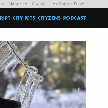
 In
Magazine
Cooking
My Cyprus Travel
RIPT
CITY PETS
CITYZENS
PODCAST