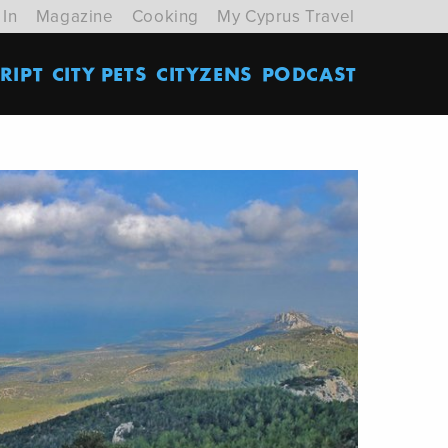
 In
Magazine
Cooking
My Cyprus Travel
RIPT
CITY PETS
CITYZENS
PODCAST