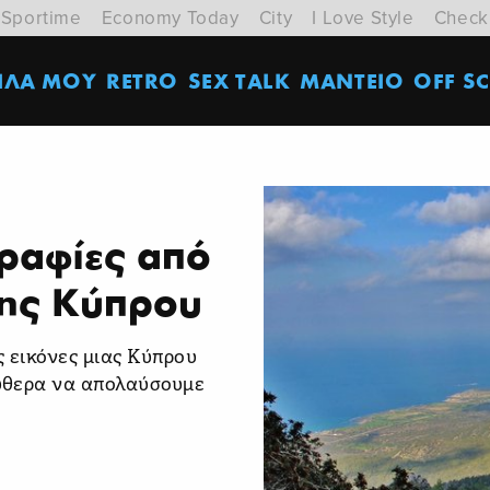
Sportime
Economy Today
City
I Love Style
Check
ΙΛΑ ΜΟΥ
RETRO
SEX TALK
ΜΑΝΤΕΙΟ
OFF SC
ραφίες από
της Κύπρου
ς εικόνες μιας Κύπρου
ύθερα να απολαύσουμε