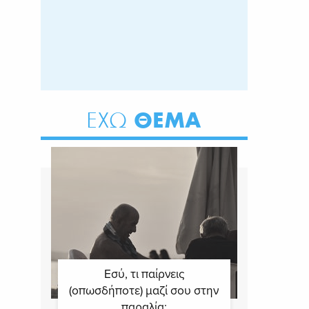
ΘΕΜΑ
ΕΧΩ
Εσύ, τι παίρνεις
(οπωσδήποτε) μαζί σου στην
παραλία;