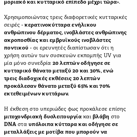
μοριακό και κυτταρικό επίπεδο μέχρι τώρα
».
Χρησιμοποιώντας τρεις διαφορετικές κυτταρικές
σειρές -
κερατινοκύτταρα ενήλικου
ανθρώπινου δέρματος, ινοβλάστες ανθρώπινης
ακροποσθίας και εμβρυϊκούς ινοβλάστες
ποντικού
- οι ερευνητές διαπίστωσαν ότι η
χρήση αυτών των συσκευών εκπομπής UV για
μία μόνο συνεδρία
20 λεπτών οδήγησε σε
κυτταρικό θάνατο μεταξύ 20 και 30%, ενώ
τρεις διαδοχικές εκθέσεις 20 λεπτών
προκάλεσαν θάνατο μεταξύ 65% και 70%
εκτεθειμένων κυττάρων.
Η έκθεση στο υπεριώδες φως προκάλεσε επίσης
μιτοχονδριακή δυσλειτουργία
και
βλάβη
στο
DNA
στα
υπόλοιπα κύτταρα και οδήγησε σε
μεταλλάξεις με μοτίβα που μπορούν να