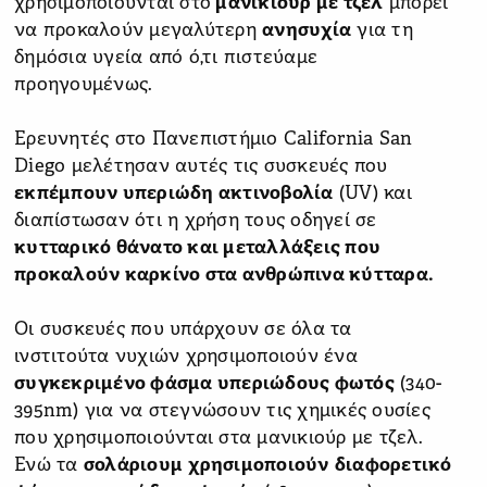
χρησιμοποιούνται στο
μανικιούρ με τζελ
μπορεί
να προκαλούν μεγαλύτερη
ανησυχία
για τη
δημόσια υγεία από ό,τι πιστεύαμε
προηγουμένως.
Ερευνητές στο Πανεπιστήμιο California San
Diego μελέτησαν αυτές τις συσκευές που
εκπέμπουν υπεριώδη ακτινοβολία
(UV) και
διαπίστωσαν ότι η χρήση τους οδηγεί σε
κυτταρικό θάνατο και μεταλλάξεις που
προκαλούν καρκίνο στα ανθρώπινα κύτταρα.
Οι συσκευές που υπάρχουν σε όλα τα
ινστιτούτα νυχιών χρησιμοποιούν ένα
συγκεκριμένο φάσμα υπεριώδους φωτός
(340-
395nm) για να στεγνώσουν τις χημικές ουσίες
που χρησιμοποιούνται στα μανικιούρ με τζελ.
Ενώ τα
σολάριουμ
χρησιμοποιούν
διαφορετικό