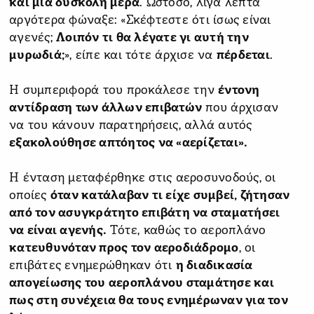
και μια δύσκολη μέρα
. Ωστόσο, λίγα λεπτά
αργότερα φώναξε: «Σκέφτεστε ότι ίσως είναι
αγενές;
Λοιπόν τι θα λέγατε γι αυτή την
μυρωδιά;
», είπε και τότε άρχισε να
πέρδεται
.
Η συμπεριφορά του προκάλεσε την
έντονη
αντίδραση των άλλων επιβατών
που άρχισαν
να του κάνουν παρατηρήσεις, αλλά αυτός
εξακολούθησε απτόητος να «αερίζεται».
Η ένταση μεταφέρθηκε στις αεροσυνοδούς, οι
οποίες
όταν κατάλαβαν τι είχε συμβεί, ζήτησαν
από τον ασυγκράτητο επιβάτη να σταματήσει
να είναι αγενής.
Τότε, καθώς το αεροπλάνο
κατευθυνόταν προς τον αεροδιάδρομο
, οι
επιβάτες ενημερώθηκαν ότι
η διαδικασία
απογείωσης του αεροπλάνου σταμάτησε και
πως στη συνέχεια θα τους ενημέρωναν για τον