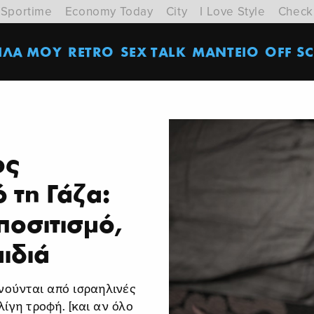
Sportime
Economy Today
City
I Love Style
Check
ΙΛΑ ΜΟΥ
RETRO
SEX TALK
ΜΑΝΤΕΙΟ
OFF SC
ος
 τη Γάζα:
ποσιτισμό,
ιδιά
νούνται από ισραηλινές
ίγη τροφή. [και αν όλο