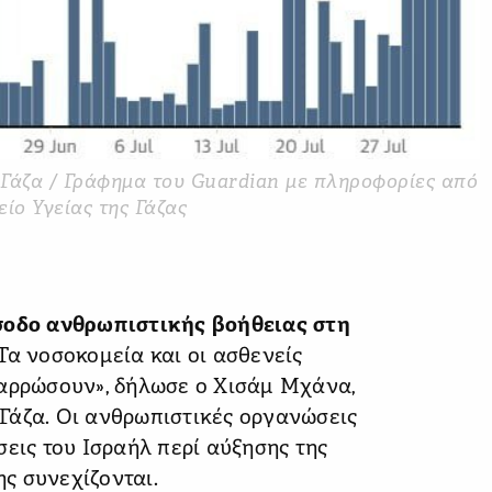
 Γάζα / Γράφημα του Guardian με πληροφορίες από
είο Υγείας της Γάζας
ίσοδο ανθρωπιστικής βοήθειας στη
Τα νοσοκομεία και οι ασθενείς
ναρρώσουν», δήλωσε ο Χισάμ Μχάνα,
Γάζα. Οι ανθρωπιστικές οργανώσεις
σεις του Ισραήλ περί αύξησης της
ης συνεχίζονται.