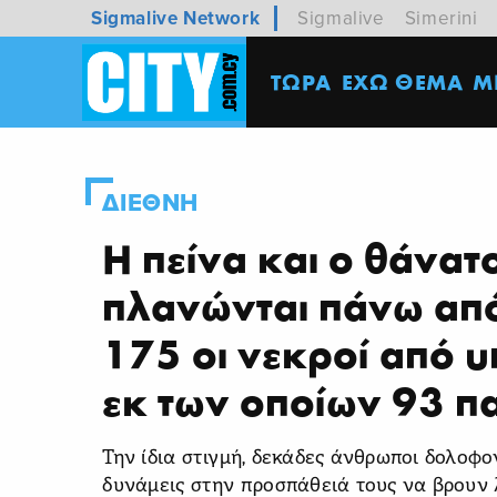
Sigmalive Network
Sigmalive
Simerini
ΤΩΡΑ
ΕΧΩ ΘΕΜΑ
M
ΔΙΕΘΝΗ
Η πείνα και ο θάνατ
πλανώνται πάνω από
175 οι νεκροί από υ
εκ των οποίων 93 πα
Την ίδια στιγμή, δεκάδες άνθρωποι δολοφο
δυνάμεις στην προσπάθειά τους να βρουν λ