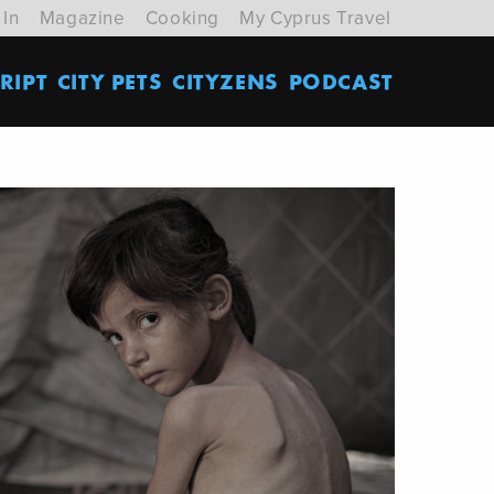
 In
Magazine
Cooking
My Cyprus Travel
RIPT
CITY PETS
CITYZENS
PODCAST