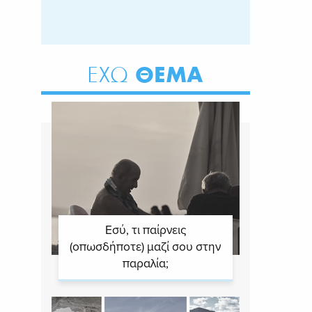
ΘΕΜΑ
ΕΧΩ
Εσύ, τι παίρνεις
(οπωσδήποτε) μαζί σου στην
παραλία;