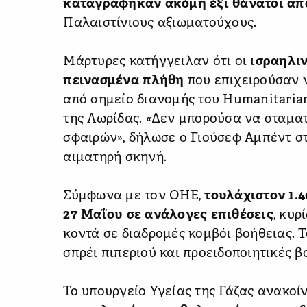
καταγράφηκαν ακόμη έξι θάνατοι από
Παλαιστίνιους αξιωματούχους.
Μάρτυρες κατήγγειλαν ότι οι
ισραηλι
πεινασμένα πλήθη
που επιχειρούσαν 
από σημείο διανομής του Humanitarian
της Λωρίδας. «Δεν μπορούσα να σταμα
σφαιρών», δήλωσε ο Γιούσεφ Αμπέντ στ
αιματηρή σκηνή.
Σύμφωνα με τον ΟΗΕ,
τουλάχιστον 1.
27 Μαΐου σε ανάλογες επιθέσεις
, κυρ
κοντά σε διαδρομές κομβόι βοήθειας. 
σπρέι πιπεριού και προειδοποιητικές β
Το υπουργείο Υγείας της Γάζας ανακο