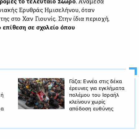
ρομές το τελευταίο 24ωρο
. Ανάμεσά
νιακής Ερυθράς Ημισελήνου, όταν
ης στο Χαν Γιουνίς. Στην ίδια περιοχή,
 επίθεση σε σχολείο όπου
Γάζα: Εννέα στις δέκα
έρευνες για εγκλήματα
κή
πολέμου του Ισραήλ
κλείνουν χωρίς
δα
απόδοση ευθύνης