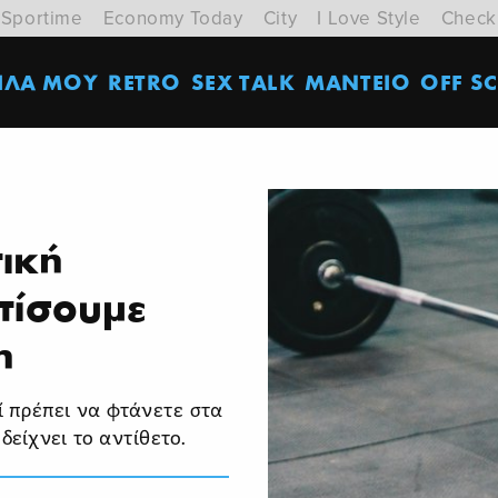
Sportime
Economy Today
City
I Love Style
Check
ΙΛΑ ΜΟΥ
RETRO
SEX TALK
ΜΑΝΤΕΙΟ
OFF SC
τική
χτίσουμε
η
οί πρέπει να φτάνετε στα
δείχνει το αντίθετο.