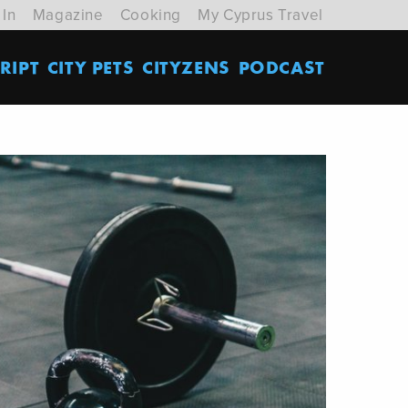
 In
Magazine
Cooking
My Cyprus Travel
RIPT
CITY PETS
CITYZENS
PODCAST