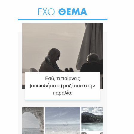
ΘΕΜΑ
ΕΧΩ
Εσύ, τι παίρνεις
(οπωσδήποτε) μαζί σου στην
παραλία;