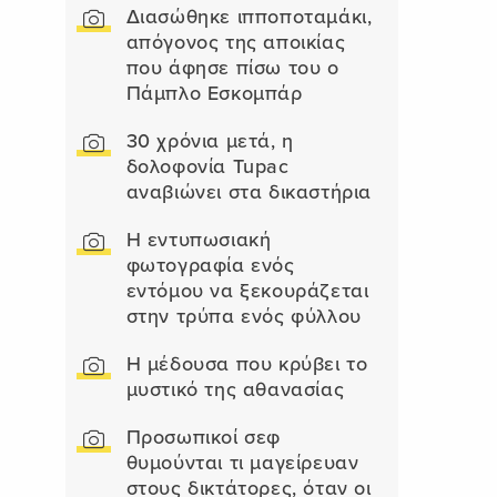
Διασώθηκε ιπποποταμάκι,
απόγονος της αποικίας
που άφησε πίσω του ο
Πάμπλο Εσκομπάρ
30 χρόνια μετά, η
δολοφονία Tupac
αναβιώνει στα δικαστήρια
Η εντυπωσιακή
φωτογραφία ενός
εντόμου να ξεκουράζεται
στην τρύπα ενός φύλλου
Η μέδουσα που κρύβει το
μυστικό της αθανασίας
Προσωπικοί σεφ
θυμούνται τι μαγείρευαν
στους δικτάτορες, όταν οι