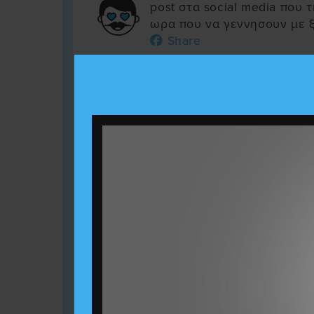
post στα social media που
ωρα που να γεννησουν με ξ
Share
Αγάπησα:
Στον δρόμο προς 
Γκουτέρες του Ο.Η.Ε. Οοοο
λαλείτε, εκάμαμεν τα ούλλοι
προσπαθούμεν να τα σάσου
Ααααχχ δεν το θωρώ να έ
υπόθεση
Share
Αγάπησα:
Τώρα που εκοιμη
θα ξεκινήσει το πραγματικ
Share
Αγάπησα:
Εγω παντως περι
σε όλους τους διορισμούς"
στην .. ε ρε περιπαιξιμο 