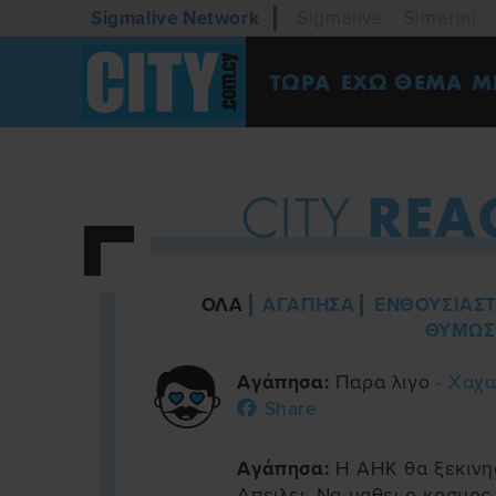
Sigmalive Network
Sigmalive
Simerini
ΤΩΡΑ
ΕΧΩ ΘΕΜΑ
M
REA
CITY
ΟΛΑ
ΑΓΑΠΗΣΑ
ΕΝΘΟΥΣΙΑΣ
ΘΥΜΩΣ
Αγάπησα:
Παρα λιγο
- Χαχ
Share
Αγάπησα:
Η ΑΗΚ θα ξεκινησ
Απειλει. Να μαθει ο κοσμος