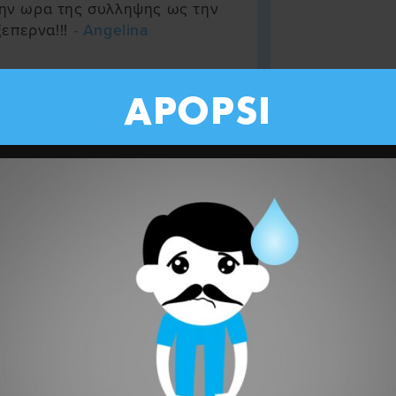
 την ωρα της συλληψης ως την
επερνα!!!
- Angelina
την κλιματική κόλαση λαλεί ο
APOPSI
κκκ έσιει έναν αιώνα που τα
 σκ....τά τζαι τωρά
μεν που εν σάζουνται.
χουμε αγγονούθκια
- Εν έχουμε
θειν ο CEO της CHURCH LTD
ό Game of Thrones.
- Ωνάσης
μενω να δω το "50% γυναίκες
 που τασσει ο Χριστοδουλιδης
ΠΟΥ ΟΥΛΛΟΥΣ ΩΣ ΤΟΝ ΕΝΑ.