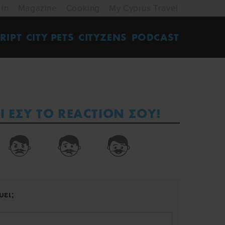
 In
Magazine
Cooking
My Cyprus Travel
RIPT
CITY PETS
CITYZENS
PODCAST
Ι ΕΣΥ ΤΟ REACTION ΣΟΥ!
ει;