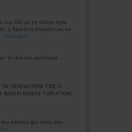
α του Οζι με το άλογο ήταν
α, η Χριστίνα επειγόντως να
ι
- Nehratzia
ν το ίδιο και καλύτερα
-
 ΤΑ ΠΕΝΤΑΣΤΕΡΑ ΤΖΙΕ Ο
Α ΦΑΕΙ.Η ΝΗΣΟΣ ΤΩΝ ΑΓΙΩΝ
-
 tou xairkou gia emas pou
ison