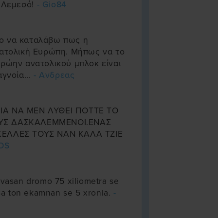
ν Λεμεσό!
- Gio84
ο να καταλάβω πως η
νατολική Ευρώπη. Μήπως να το
πρώην ανατολικού μπλοκ είναι
γνοία...
- Ανδρεας
ΙΑ ΝΑ ΜΕΝ ΛΥΘΕΙ ΠΟΤΤΕ ΤΟ
ΟΥΣ ΔΑΣΚΑΛΕΜΜΕΝΟΙ.ΕΝΑΣ
ΚΕΛΛΕΣ ΤΟΥΣ ΝΑΝ ΚΑΛΑ ΤΖΙΕ
COS
evasan dromo 75 xiliometra se
 8a ton ekamnan se 5 xronia.
-