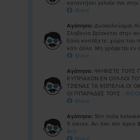
καταντήσει γελοίο πια στη
Share
Αγάπησα:
Δυσκολεύομαι Λί
Σλοβενια βρίσκεται στην α
ξανα κοιτάξετε; χώρα του 
κάτι άλλο. Μη γράφεται εν α
Share
Αγάπησα:
ΨΗΦΙΣΤΕ ΤΟΥΣ Γ
ΚΥΠΡΙΑΚΟΝ.ΕΝ ΟΥΛΛΟΙ Τ
ΤΖΙΕΝΑΣ ΤΑ ΚΟΠΕΛΙΑ.ΟΙ Ο
ΟΙ ΠΠΑΡΑΔΕΣ ΤΟΥΣ
- RIC
Share
Αγάπησα:
Stin india katask
5 meres. An itan stin kipro
Aris
Share