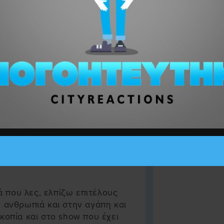
ωνανε σε ξενο αχυρωνα.
-
he silky truth. This empty
phant
ΕΙΜΟΥΝ....ΔΕΝ ΕΧΩ ΚΑΤΙ ΝΑ
 που λες, ελπίζω επιτέλους
ν ανθρωπιά και στην αγάπη και
κοπία και στο show που έχει