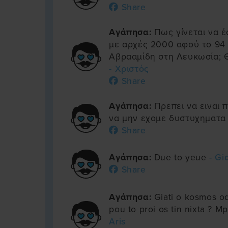
Share
Αγάπησα:
Πως γίνεται να έ
με αρχές 2000 αφού το 94
Αβρααμίδη στη Λευκωσία; Θ
- Χριστός
Share
Αγάπησα:
Πρεπει να ειναι π
να μην εχομε δυστυχηματ
Share
Αγάπησα:
Due to yeue
- Gi
Share
Αγάπησα:
Giati o kosmos o
pou to proi os tin nixta ? M
Aris