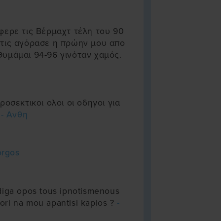
φερε τις Βέρμαχτ τέλη του 90
 τις αγόρασε η πρώην μου απο
υμάμαι 94-96 γινόταν χαμός.
ροσεκτικοι ολοι οι οδηγοι για
α
- Ανθη
orgos
diga opos tous ipnotismenous
pori na mou apantisi kapios ?
-