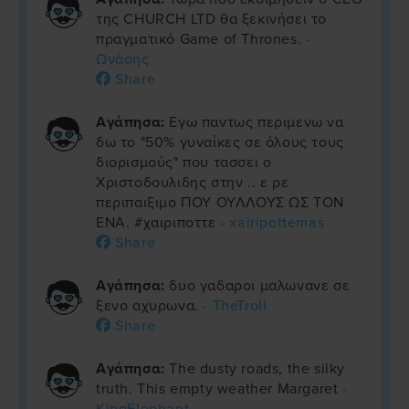
της CHURCH LTD θα ξεκινήσει το
πραγματικό Game of Thrones.
-
Ωνάσης
Share
Αγάπησα:
Εγω παντως περιμενω να
δω το "50% γυναίκες σε όλους τους
διορισμούς" που τασσει ο
Χριστοδουλιδης στην .. ε ρε
περιπαιξιμο ΠΟΥ ΟΥΛΛΟΥΣ ΩΣ ΤΟΝ
ΕΝΑ. #χαιριποττε
- xairipottemas
Share
Αγάπησα:
δυο γαδαροι μαλωνανε σε
ξενο αχυρωνα.
- TheTroll
Share
Αγάπησα:
The dusty roads, the silky
truth. This empty weather Margaret
-