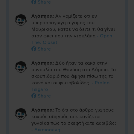
Share
Αγάπησα:
Αν νομίζετε οτι εν
υπερπαραγωγη ο γαμος του
Μαυρικιου, κατσε να δειτε τι θα γίνει
οταν φκει που την ντουλάπα
- Open.
The. Closet.
Share
Αγάπησα:
Δύο ήταν τα κακά στην
συναυλία του Θανάση στα Λύμπια. Το
σκουπιδαριό που άφησε πίσω της το
κοινό και οι φωτοβολίδες.
- Proino
Tsigaro
Share
Αγάπησα:
Το ότι στο άρθρο για τους
κακούς οδηγούς απεικονίζεται
γυναίκα πώς το σκεφτήκατε ακριβώς;
- Δικαιοσύνη