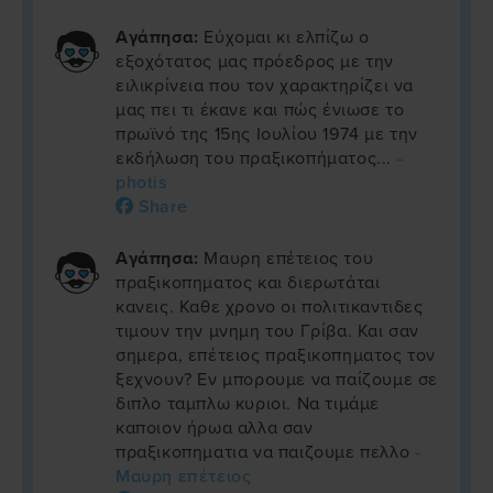
Αγάπησα:
Εύχομαι κι ελπίζω ο
εξοχότατος μας πρόεδρος με την
ειλικρίνεια που τον χαρακτηρίζει να
μας πει τι έκανε και πώς ένιωσε το
πρωϊνό της 15ης Ιουλίου 1974 με την
εκδήλωση του πραξικοπήματος...
-
photis
Share
Αγάπησα:
Μαυρη επέτειος του
πραξικοπηματος και διερωτάται
κανεις. Καθε χρονο οι πολιτικαντιδες
τιμουν την μνημη του Γρίβα. Και σαν
σημερα, επέτειος πραξικοπηματος τον
ξεχνουν? Εν μπορουμε να παίζουμε σε
διπλο ταμπλω κυριοι. Να τιμάμε
καποιον ήρωα αλλα σαν
πραξικοπηματια να παιζουμε πελλο
-
Μαυρη επέτειος