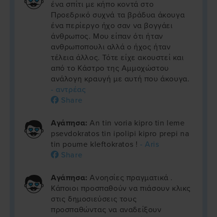
ένα σπίτι με κήπο κοντά στο
Προεδρικό συχνά τα βράδυα άκουγα
ένα περίεργο ήχο σαν να βογγάει
άνθρωπος. Μου είπαν ότι ήταν
ανθρωποπουλι αλλά ο ήχος ήταν
τέλεια άλλος. Τότε είχε ακουστεί και
από το Κάστρο της Αμμοχώστου
ανάλογη κραυγή με αυτή που άκουγα.
- αντρέας
Share
Αγάπησα:
An tin voria kipro tin leme
psevdokratos tin ipolipi kipro prepi na
tin poume kleftokratos !
- Aris
Share
Αγάπησα:
Ανοησίες πραγματικά .
Κάποιοι προσπαθούν να πιάσουν κλικς
στις δημοσιεύσεις τους
προσπαθώντας να αναδείξουν