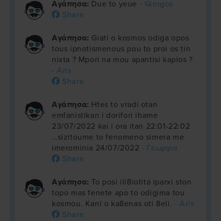
Αγάπησα:
Due to yeue
- Giorgos
Share
Αγάπησα:
Giati o kosmos odiga opos
tous ipnotismenous pou to proi os tin
nixta ? Mpori na mou apantisi kapios ?
- Aris
Share
Αγάπησα:
Htes to vradi otan
emfanistikan i dorifori ihame
23/07/2022 kai i ora itan 22:01-22:02
…sizitoume to fenomeno simera me
imerominia 24/07/2022
- Γεωργια
Share
Αγάπησα:
To posi ili8iotita iparxi ston
topo mas fenete apo to odigima tou
kosmou. Kani o ka8enas oti 8eli.
- Aris
Share