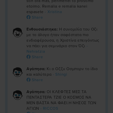
stin ora mas, perimenei to prostimo
etoimo. Remalia e remalia kanei
espasete
- Xristina
Share
Ενθουσιάστηκα:
Η συνομιλία του Οζι
με το άλογο ήταν σαφέστατα πιο
ενδιαφέρουσα, η Χριστίνα επειγόντως
να πάει για σεμινάριο στον Όζι
-
Nehratzia
Share
Αγάπησα:
Κι ο Οζζυ Οσμπορν το ίδιο
και καλύτερα
- Shingi
Share
Αγάπησα:
ΟΙ ΚΛΕΦΤΕΣ ΜΕΣ ΤΑ
ΠΕΝΤΑΣΤΕΡΑ ΤΖΙΕ Ο ΚΟΣΜΟΣ ΝΑ
ΜΕΝ ΒΑΣΤΑ ΝΑ ΦΑΕΙ.Η ΝΗΣΟΣ ΤΩΝ
ΑΓΙΩΝ
- RICCOS