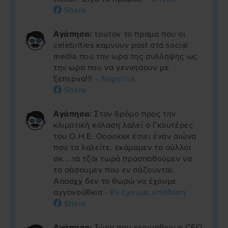
Share
Αγάπησα:
τουτον το πραμα που οι
celebrities καμνουν post στα social
media που την ωρα της συλληψης ως
την ωρα που να γεννησουν με
ξεπερνα!!!
- Angelina
Share
Αγάπησα:
Στον δρόμο προς την
κλιματική κόλαση λαλεί ο Γκουτέρες
του Ο.Η.Ε. Οοοοκκκ έσιει έναν αιώνα
που τα λαλείτε, εκάμαμεν τα ούλλοι
σκ....τά τζαι τωρά προσπαθούμεν να
τα σάσουμεν που εν σάζουνται.
Ααααχχ δεν το θωρώ να έχουμε
αγγονούθκια
- Εν έχουμε υπόθεση
Share
Αγάπησα:
Τώρα που εκοιμηθειν ο CEO