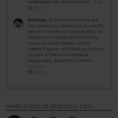
προβλήματα που δεν υπάρχουν
- Pap
Share
Αγάπησα:
To minima touto eine gia
tous deilous pu vasanizoun ta zoa! Etsi
eine file m aman en su perna allou na
kamneis tom manga kamneis to ata
zoa pu su perna! Eidete omos ti
epathe o pareas stin Ellada pu klotsise
ton gato a? Touta eina katalipa
oikogeniaka. Amorfotoi entelos!!
-
Xristina
Share
ΓΡΑΨΕ ΚΙ ΕΣΥ ΤΟ REACTION ΣΟΥ!