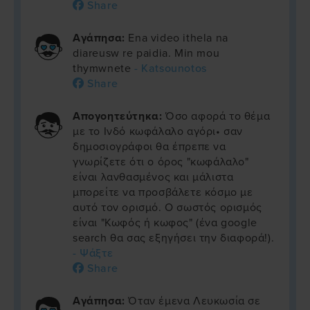
Share
Αγάπησα:
Ena video ithela na
diareusw re paidia. Min mou
thymwnete
- Katsounotos
Share
Απογοητεύτηκα:
Όσο αφορά το θέμα
με το Ινδό κωφάλαλο αγόρι• σαν
δημοσιογράφοι θα έπρεπε να
γνωρίζετε ότι ο όρος "κωφάλαλο"
είναι λανθασμένος και μάλιστα
μπορείτε να προσβάλετε κόσμο με
αυτό τον ορισμό. Ο σωστός ορισμός
είναι "Κωφός ή κωφος" (ένα google
search θα σας εξηγήσει την διαφορά!).
- Ψάξτε
Share
Αγάπησα:
Όταν έμενα Λευκωσία σε