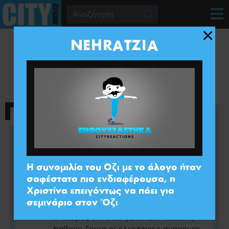
×
NEHRATZIA
REACTIONS
CITY
ΟΛΑ
ΑΓΑΠΗΣΑ
ΕΝΘΟΥΣΙΑΣΤΗΚΑ
ΑΠΟΓΟΗΤΕΥΤΗΚΑ
ΘΥΜΩΣΑ
Αγάπησα:
Παρα λιγο
- Χαχαμικος
Η συνομιλία του Οζι με το άλογο ήταν
Share
σαφέστατα πιο ενδιαφέρουσα, η
Χριστίνα επειγόντως να πάει για
Αγάπησα:
Η ΑΗΚ θα ξεκινησει τις
σεμινάριο στον Όζι
διακοπες ρευματος. Απειλει. Να μαθει
ο κοσμος οτι οταν μετα απο διακοπη