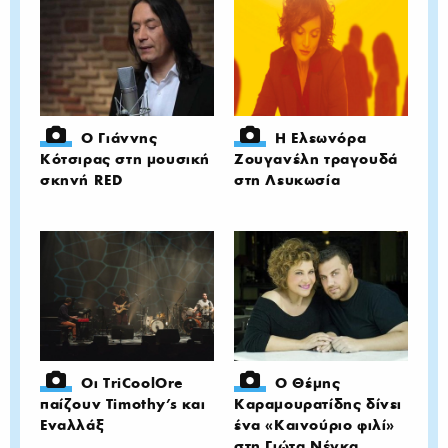
Ο Γιάννης
Η Ελεωνόρα
Κότσιρας στη μουσική
Ζουγανέλη τραγουδά
σκηνή RED
στη Λευκωσία
Οι TriCoolOre
Ο Θέμης
παίζουν Timothy's και
Καραμουρατίδης δίνει
Εναλλάξ
ένα «Καινούριο φιλί»
στη Γιώτα Νέγκα