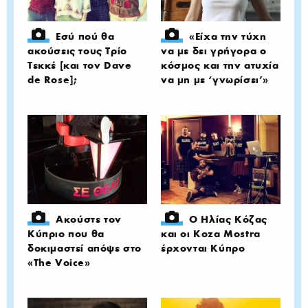
Εσύ πού θα
«Είχα την τύχη
ακούσεις τους Τρίο
να με δει γρήγορα ο
Τεκκέ [και τον Dave
κόσμος και την ατυχία
de Rose];
να μη με ‘γνωρίσει’»
Ακούστε τον
Ο Ηλίας Κόζας
Κύπριο που θα
και οι Koza Mostra
δοκιμαστεί απόψε στο
έρχονται Κύπρο
«The Voice»