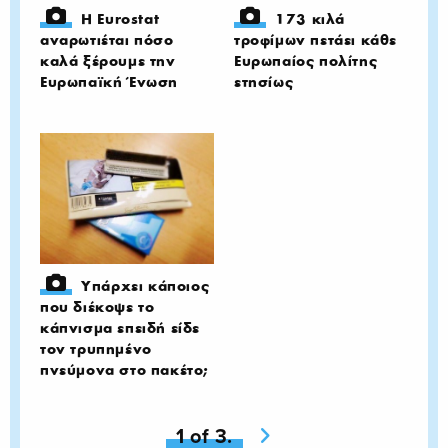
Η Eurostat
173 κιλά
αναρωτιέται πόσο
τροφίμων πετάει κάθε
καλά ξέρουμε την
Ευρωπαίος πολίτης
Ευρωπαϊκή Ένωση
ετησίως
Υπάρχει κάποιος
που διέκοψε το
κάπνισμα επειδή είδε
τον τρυπημένο
πνεύμονα στο πακέτο;
You're on page
1 of 3.
Next page