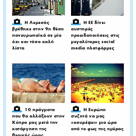
Η Λεμεσός
Η ΕΕ δίνει
βρέθηκε στην 9η θέση
αυστηρές
πανευρωπαϊκά σε μία
προειδοποιήσεις στις
όχι και τόσο καλή
μεγαλύτερες social
λίστα
media πλατφόρμες
10 πράγματα
Η Ευρώπη
που θα αλλάξουν στην
συζητά να μας
Κύπρο μας μετά την
«κουρέψει» μια ώρα
κατάργηση της
από το φως της ημέρας
θερινής ώρας